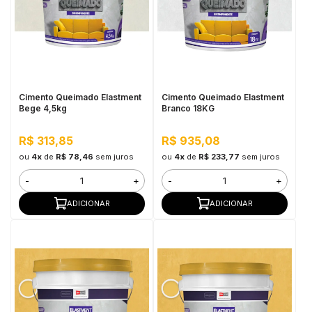
in Stone
toda a categoria
Cimento Queimado Elastment
Cimento Queimado Elastment
Bege 4,5kg
Branco 18KG
R$ 313,85
R$ 935,08
ou
4x
de
R$ 78,46
sem juros
ou
4x
de
R$ 233,77
sem juros
-
+
-
+
ADICIONAR
ADICIONAR