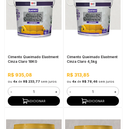
Cimento Queimado Elastment
Cimento Queimado Elastment
Cinza Claro 18KG
Cinza Claro 4,5kg
R$ 935,08
R$ 313,85
ou
4x
de
R$ 233,77
sem juros
ou
4x
de
R$ 78,46
sem juros
-
+
-
+
ADICIONAR
ADICIONAR