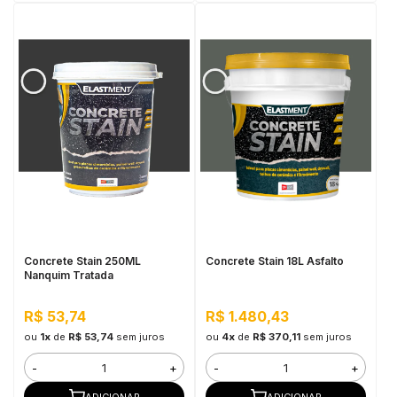
Concrete Stain 250ML
Concrete Stain 18L Asfalto
Nanquim Tratada
R$ 53,74
R$ 1.480,43
ou
1x
de
R$ 53,74
sem juros
ou
4x
de
R$ 370,11
sem juros
-
+
-
+
ADICIONAR
ADICIONAR