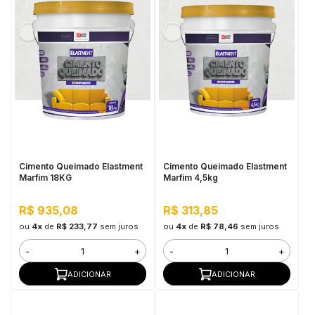
Cimento Queimado Elastment
Cimento Queimado Elastment
Marfim 18KG
Marfim 4,5kg
R$ 935,08
R$ 313,85
ou
4x
de
R$ 233,77
sem juros
ou
4x
de
R$ 78,46
sem juros
-
+
-
+
ADICIONAR
ADICIONAR