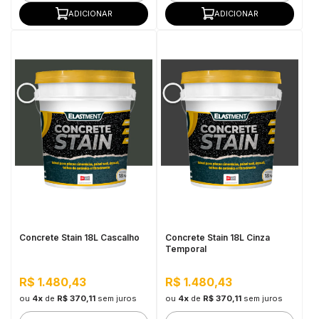
ADICIONAR
ADICIONAR
Concrete Stain 18L Cascalho
Concrete Stain 18L Cinza
Temporal
R$ 1.480,43
R$ 1.480,43
ou
4x
de
R$ 370,11
sem juros
ou
4x
de
R$ 370,11
sem juros