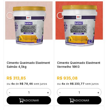
Cimento Queimado Elastment
Cimento Queimado Elastment
Salmão 4,5kg
Vermelho 18KG
R$ 313,85
R$ 935,08
ou
4x
de
R$ 78,46
sem juros
ou
4x
de
R$ 233,77
sem juros
-
+
-
+
ADICIONAR
ADICIONAR