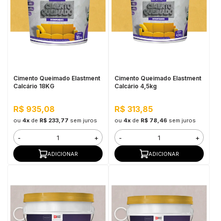
Cimento Queimado Elastment
Cimento Queimado Elastment
Calcário 18KG
Calcário 4,5kg
R$ 935,08
R$ 313,85
ou
4x
de
R$ 233,77
sem juros
ou
4x
de
R$ 78,46
sem juros
-
+
-
+
ADICIONAR
ADICIONAR