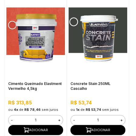
Cimento Queimado Elastment
Concrete Stain 250ML
Vermelho 4,5kg
Cascalho
R$ 313,85
R$ 53,74
ou
4x
de
R$ 78,46
sem juros
ou
1x
de
R$ 53,74
sem juros
-
+
-
+
ADICIONAR
ADICIONAR