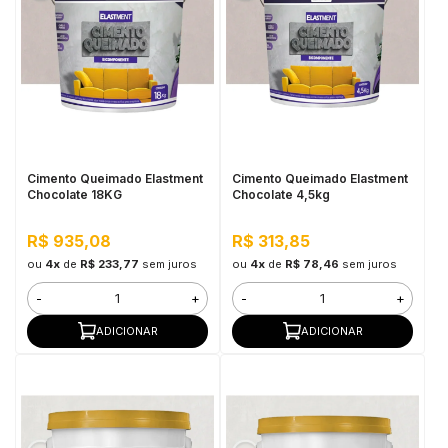
Cimento Queimado Elastment
Cimento Queimado Elastment
Chocolate 18KG
Chocolate 4,5kg
R$ 935,08
R$ 313,85
ou
4x
de
R$ 233,77
sem juros
ou
4x
de
R$ 78,46
sem juros
-
+
-
+
ADICIONAR
ADICIONAR