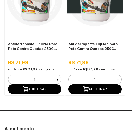
in Stone
toda a categoria
Antiderrapante Liquido Para
Antiderrapante Liquido para
Pets Contra Quedas 250G
Pets Contra Quedas 250G
Incolor
Preto
R$ 71,99
R$ 71,99
ou
1x
de
R$ 71,99
sem juros
ou
1x
de
R$ 71,99
sem juros
-
+
-
+
ADICIONAR
ADICIONAR
Atendimento