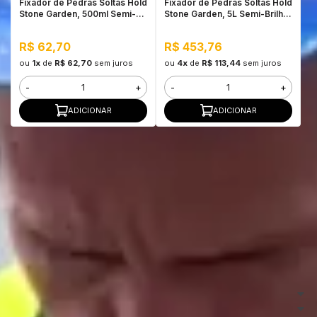
Fixador de Pedras Soltas Hold
Fixador de Pedras Soltas Hold
Stone Garden, 500ml Semi-
Stone Garden, 5L Semi-Brilho
Brilho - Alta Fixação e
- Alta Fixação e Durabilidade
Durabilidade
R$ 62,70
R$ 453,76
ou
1x
de
R$ 62,70
sem juros
ou
4x
de
R$ 113,44
sem juros
-
+
-
+
ADICIONAR
ADICIONAR
Atendimento
(11) 4067-8086
(11) 91590-2455
comercial@escutaoveio.com
Segunda - Sexta: 08:00 ~ 17:30
Institucional
Ajuda e Suporte