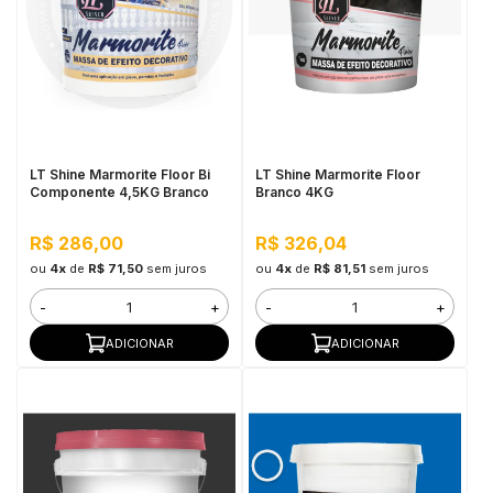
LT Shine Marmorite Floor Bi
LT Shine Marmorite Floor
Componente 4,5KG Branco
Branco 4KG
R$ 286,00
R$ 326,04
ou
4x
de
R$ 71,50
sem juros
ou
4x
de
R$ 81,51
sem juros
-
+
-
+
ADICIONAR
ADICIONAR