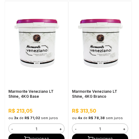
Marmorite Veneziano LT
Marmorite Veneziano LT
Shine, 4KG Base
Shine, 4KG Branco
R$ 213,05
R$ 313,50
ou
3x
de
R$ 71,02
sem juros
ou
4x
de
R$ 78,38
sem juros
-
+
-
+
ADICIONAR
ADICIONAR