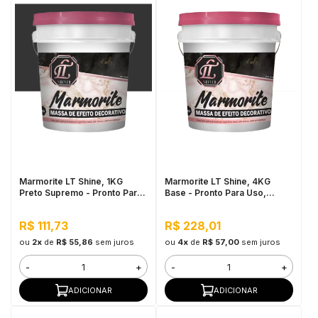
Marmorite LT Shine, 1KG
Marmorite LT Shine, 4KG
Preto Supremo - Pronto Para
Base - Pronto Para Uso,
Uso, Antimofo
Antimofo
R$ 111,73
R$ 228,01
ou
2x
de
R$ 55,86
sem juros
ou
4x
de
R$ 57,00
sem juros
-
+
-
+
ADICIONAR
ADICIONAR