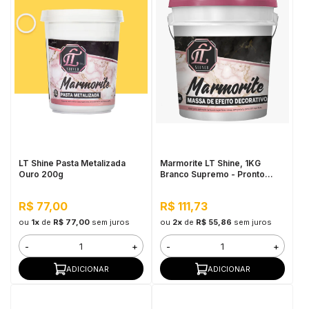
LT Shine Pasta Metalizada
Marmorite LT Shine, 1KG
Ouro 200g
Branco Supremo - Pronto
Para Uso, Antimofo
R$ 77,00
R$ 111,73
ou
1x
de
R$ 77,00
sem juros
ou
2x
de
R$ 55,86
sem juros
-
+
-
+
ADICIONAR
ADICIONAR