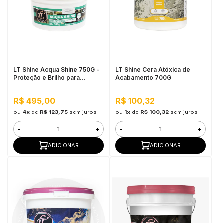
in Stone
toda a categoria
LT Shine Acqua Shine 750G -
LT Shine Cera Atóxica de
Proteção e Brilho para
Acabamento 700G
Marmoratos e Efeitos
R$ 495,00
R$ 100,32
ou
4x
de
R$ 123,75
sem juros
ou
1x
de
R$ 100,32
sem juros
-
+
-
+
ADICIONAR
ADICIONAR