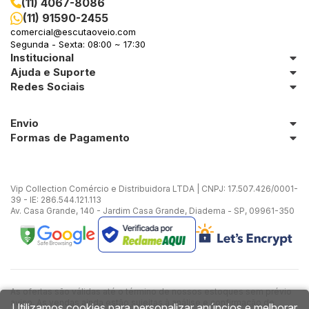
(11) 4067-8086
(11) 91590-2455
in Stone
comercial@escutaoveio.com
Segunda - Sexta: 08:00 ~ 17:30
Institucional
toda a categoria
Ajuda e Suporte
Redes Sociais
Envio
Formas de Pagamento
Vip Collection Comércio e Distribuidora LTDA | CNPJ: 17.507.426/0001-
39 - IE: 286.544.121.113
Av. Casa Grande, 140 - Jardim Casa Grande, Diadema - SP, 09961-350
As ofertas são válidas até o término de nossos estoques sem prévio
aviso. As vendas ainda estão sujeitas à análise e confirmação de
Utilizamos cookies para personalizar anúncios e melhorar