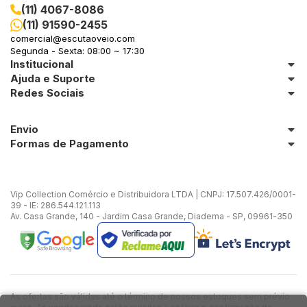
(11) 4067-8086
(11) 91590-2455
in Stone
comercial@escutaoveio.com
Segunda - Sexta: 08:00 ~ 17:30
toda a categoria
Institucional
Ajuda e Suporte
Redes Sociais
Envio
Formas de Pagamento
Vip Collection Comércio e Distribuidora LTDA | CNPJ: 17.507.426/0001-
39 - IE: 286.544.121.113
Av. Casa Grande, 140 - Jardim Casa Grande, Diadema - SP, 09961-350
As ofertas são válidas até o término de nossos estoques sem prévio