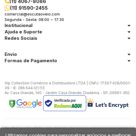
(11) 4067-8086
(11) 91590-2455
in Stone
comercial@escutaoveio.com
Segunda - Sexta: 08:00 ~ 17:30
Institucional
toda a categoria
Ajuda e Suporte
Redes Sociais
Envio
Formas de Pagamento
Vip Collection Comércio e Distribuidora LTDA | CNPJ: 17.507.426/0001-
39 - IE: 286.544.121.113
Av. Casa Grande, 140 - Jardim Casa Grande, Diadema - SP, 09961-350
As ofertas são válidas até o término de nossos estoques sem prévio
aviso. As vendas ainda estão sujeitas à análise e confirmação de
Utilizamos cookies para personalizar anúncios e melhorar