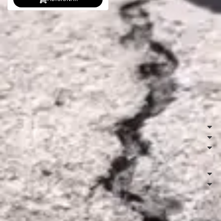
Atendimento
(11) 4067-8086
(11) 91590-2455
comercial@escutaoveio.com
Segunda - Sexta: 08:00 ~ 17:30
Institucional
Ajuda e Suporte
Redes Sociais
Envio
Formas de Pagamento
Vip Collection Comércio e Distribuidora LTDA | CNPJ: 17.507.426/0001-