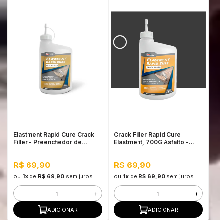
Elastment Rapid Cure Crack
Crack Filler Rapid Cure
Filler - Preenchedor de
Elastment, 700G Asfalto -
Trincas de Concreto em Pó
Preenchedor de Trincas de
700G Branco
Concreto em Pó
R$ 69,90
R$ 69,90
ou
1x
de
R$ 69,90
sem juros
ou
1x
de
R$ 69,90
sem juros
-
+
-
+
ADICIONAR
ADICIONAR