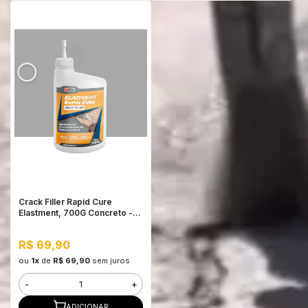
Crack Filler Rapid Cure
Elastment, 700G Concreto -
Preenchedor de Trincas de
Concreto em Pó
R$ 69,90
ou
1x
de
R$ 69,90
sem juros
-
+
ADICIONAR