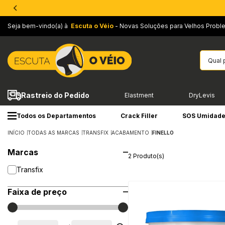
Seja bem-vindo(a) à
Escuta o Véio
- Novas Soluções para Velhos Probl
Rastreio do Pedido
Elastment
DryLevis
Todos os Departamentos
Crack Filler
SOS Umidad
INÍCIO
TODAS AS MARCAS
TRANSFIX
ACABAMENTO
FINELLO
Marcas
2 Produto(s)
Transfix
Faixa de preço