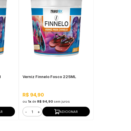
l
Verniz Finnelo Fosco 225ML
R$ 94,90
ou
1x
de
R$ 94,90
sem juros
-
+
AR
ADICIONAR