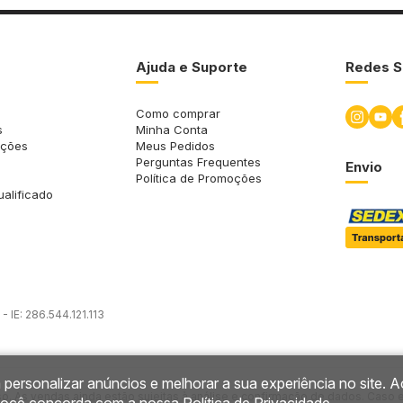
Ajuda e Suporte
Redes S
Como comprar
s
Minha Conta
uções
Meus Pedidos
Perguntas Frequentes
Envio
Política de Promoções
ualificado
 IE: 286.544.121.113
 personalizar anúncios e melhorar a sua experiência no site. A
so. As vendas ainda estão sujeitas à análise e confirmação de dados. Caso 