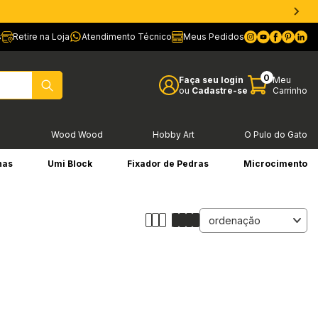
s
Retire na Loja
Atendimento Técnico
Meus Pedidos
0
Faça seu login
Meu
ou
Cadastre-se
Carrinho
l
Wood Wood
Hobby Art
O Pulo do Gato
has
Umi Block
Fixador de Pedras
Microcimento