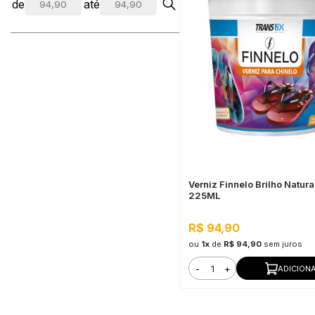
de
até
Verniz Finnelo Brilho Natura
225ML
R$ 94,90
ou
1x
de
R$ 94,90
sem juros
-
+
ADICION