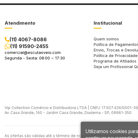
Atendimento
Institucional
(11) 4067-8086
Quem somos
Política de Pagamento
(11) 91590-2455
Envio, Trocas e Devol
comercial@escutaoveio.com
Política de Privacidade
Segunda - Sexta: 08:00 ~ 17:30
Programa de Afiliados
Seja um Profissional Q
Vip Collection Comércio e Distribuidora LTDA | CNPJ: 17.507.426/0001-39 -
Av. Casa Grande, 140 - Jardim Casa Grande, Diadema - SP, 09961-350
Utilizamos cookies para
As ofertas são válidas até o término de nossos estoques sem prévio avi