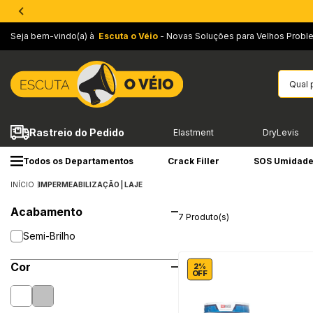
Seja bem-vindo(a) à
Escuta o Véio
- Novas Soluções para Velhos Probl
Rastreio do Pedido
Elastment
DryLevis
Todos os Departamentos
Crack Filler
SOS Umidad
INÍCIO
IMPERMEABILIZAÇÃO | LAJE
Acabamento
7 Produto(s)
Semi-Brilho
Cor
2%
OFF