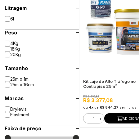
Litragem
6l
Peso
4Kg
18Kg
20Kg
Tamanho
25m x 1m
Kit Laje de Alto Tráfego no
25m x 16cm
Contrapiso 25m²
R$ 3.440,82
Marcas
R$ 3.377,08
ou
4x
de
R$ 844,27
sem juros
Drylevis
Elastment
-
+
ADICION
Faixa de preço