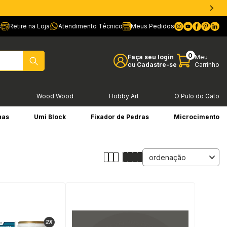
s
Retire na Loja
Atendimento Técnico
Meus Pedidos
0
Faça seu login
Meu
ou
Cadastre-se
Carrinho
l
Wood Wood
Hobby Art
O Pulo do Gato
has
Umi Block
Fixador de Pedras
Microcimento