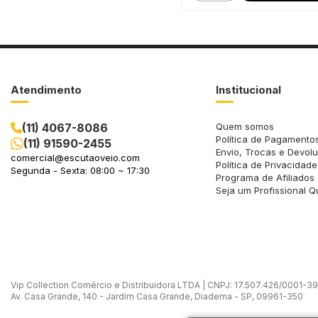
Atendimento
Institucional
(11) 4067-8086
Quem somos
Política de Pagamento
(11) 91590-2455
Envio, Trocas e Devol
comercial@escutaoveio.com
Política de Privacidade
Segunda - Sexta: 08:00 ~ 17:30
Programa de Afiliados
Seja um Profissional Q
Vip Collection Comércio e Distribuidora LTDA | CNPJ: 17.507.426/0001-39 -
Av. Casa Grande, 140 - Jardim Casa Grande, Diadema - SP, 09961-350