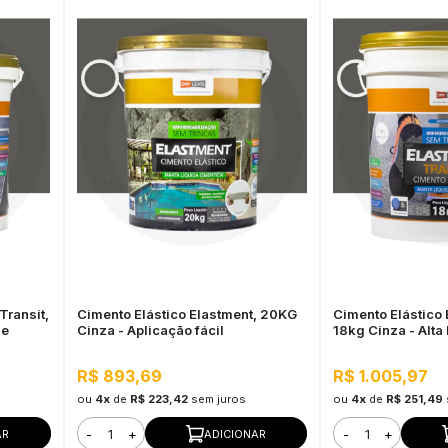
Transit,
Cimento Elástico Elastment, 20KG
Cimento Elástico 
de
Cinza - Aplicação fácil
18kg Cinza - Alta
R$ 893,69
R$ 1.005,97
ou
4x
de
R$ 223,42
sem juros
ou
4x
de
R$ 251,49
-
+
-
+
AR
ADICIONAR