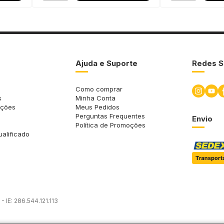
Ajuda e Suporte
Redes S
Como comprar
s
Minha Conta
uções
Meus Pedidos
Perguntas Frequentes
Envio
Política de Promoções
ualificado
 IE: 286.544.121.113