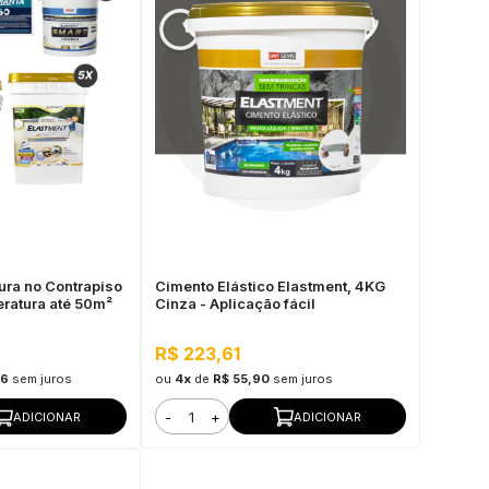
tura no Contrapiso
Cimento Elástico Elastment, 4KG
ratura até 50m²
Cinza - Aplicação fácil
R$ 223,61
56
sem juros
ou
4x
de
R$ 55,90
sem juros
-
+
ADICIONAR
ADICIONAR