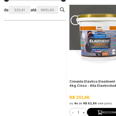
de
até
Cimento Elástico Elastment 
4kg Cinza - Alta Elasticida
R$ 251,46
ou
4x
de
R$ 62,86
sem juros
-
+
ADICION