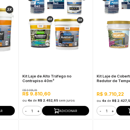
Kit Laje de Alto Tráfego no
Kit Laje de Cober
Contrapiso 40m²
Redutor de Tempe
R$ 9.938,08
R$ 9.810,60
R$ 9.710,22
ou
4x
de
R$ 2.452,65
sem juros
ou
4x
de
R$ 2.427,
-
+
-
+
AR
ADICIONAR