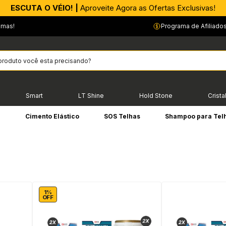
APROVEITE AGORA |
ESCUTA O VÉIO! |
Aproveite Agora as Ofertas Exclusivas!
PIX parcelado em até 4x sem Juros!*
emas!
Programa de Afiliado
Smart
LT Shine
Hold Stone
Crista
e
Cimento Elástico
SOS Telhas
Shampoo para Tel
1%
OFF