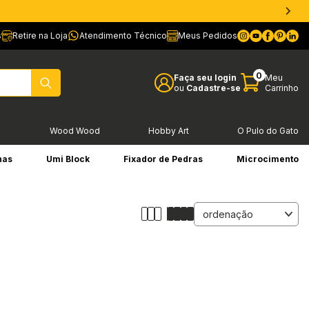
s
Retire na Loja
Atendimento Técnico
Meus Pedidos
0
Faça seu login
Meu
ou
Cadastre-se
Carrinho
l
Wood Wood
Hobby Art
O Pulo do Gato
has
Umi Block
Fixador de Pedras
Microcimento