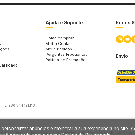
Ajuda e Suporte
Redes S
Como comprar
s
Minha Conta
uções
Meus Pedidos
Perguntas Frequentes
Envio
Política de Promoções
ualificado
 IE: 286.544.121.113
 personalizar anúncios e melhorar a sua experiência no site. A
so. As vendas ainda estão sujeitas à análise e confirmação de dados. Caso 