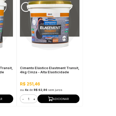
Transit,
Cimento Elástico Elastment Transit,
ade
4kg Cinza - Alta Elasticidade
R$ 251,46
ou
4x
de
R$ 62,86
sem juros
-
+
AR
ADICIONAR