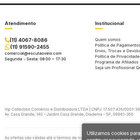
Atendimento
Institucional
(11) 4067-8086
Quem somos
Política de Pagamento
(11) 91590-2455
Envio, Trocas e Devol
comercial@escutaoveio.com
Política de Privacidade
Segunda - Sexta: 08:00 ~ 17:30
Programa de Afiliados
Seja um Profissional Q
Vip Collection Comércio e Distribuidora LTDA | CNPJ: 17.507.426/0001-39 -
Av. Casa Grande, 140 - Jardim Casa Grande, Diadema - SP, 09961-350
Utilizamos cookies para
As ofertas são válidas até o término de nossos estoques sem prévio avi