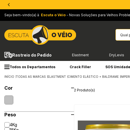
Seja bem-vindo(a) à
Escuta o Véio
- Novas Soluções para Velhos Probl
Rastreio do Pedido
Elastment
DryLevis
Todos os Departamentos
Crack Filler
SOS Umidad
INÍCIO
TODAS AS MARCAS
ELASTMENT
CIMENTO ELÁSTICO + BALDRAME
IMPER
Cor
2 Produto(s)
Peso
4Kg
18Kg