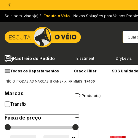
Seja bem-vindo(a) à
Escuta o Véio
- Novas Soluções para Velhos Probl
Rastreio do Pedido
Elastment
DryLevis
Todos os Departamentos
Crack Filler
SOS Umidad
INÍCIO
TODAS AS MARCAS
TRANSFIX
PRIMERS
TF400
Marcas
2 Produto(s)
Transfix
Faixa de preço