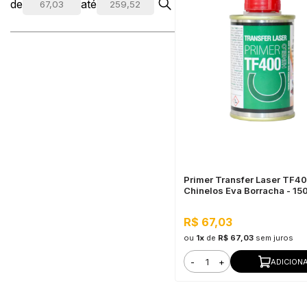
de
até
Primer Transfer Laser TF4
Chinelos Eva Borracha - 15
R$ 67,03
ou
1x
de
R$ 67,03
sem juros
-
+
ADICION