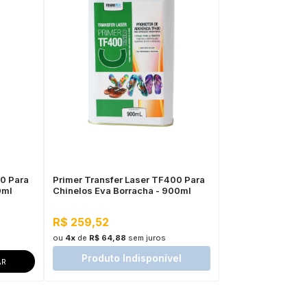
00 Para
Primer Transfer Laser TF400 Para
0ml
Chinelos Eva Borracha - 900ml
R$ 259,52
ou
4x
de
R$ 64,88
sem juros
Produto Indisponível
AR