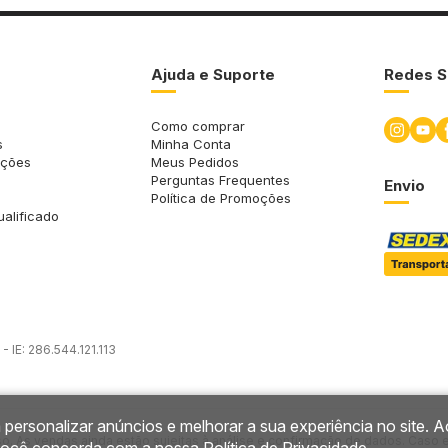
Ajuda e Suporte
Redes S
Como comprar
s
Minha Conta
uções
Meus Pedidos
Perguntas Frequentes
Envio
Política de Promoções
ualificado
 IE: 286.544.121.113
 personalizar anúncios e melhorar a sua experiência no site. A
so. As vendas ainda estão sujeitas à análise e confirmação de dados. Caso 