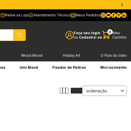
s
Retire na Loja
Atendimento Técnico
Meus Pedidos
0
Faça seu login
Meu
ou
Cadastre-se
Carrinho
l
Wood Wood
Hobby Art
O Pulo do Gato
has
Umi Block
Fixador de Pedras
Microcimento