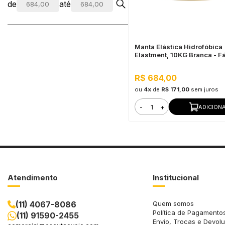
de
até
Manta Elástica Hidrofóbica
Elastment, 10KG Branca - Fá
Aplicação, Alta Elasticidad
R$ 684,00
ou
4x
de
R$ 171,00
sem juros
-
+
ADICION
Atendimento
Institucional
(11) 4067-8086
Quem somos
Política de Pagamento
(11) 91590-2455
Envio, Trocas e Devol