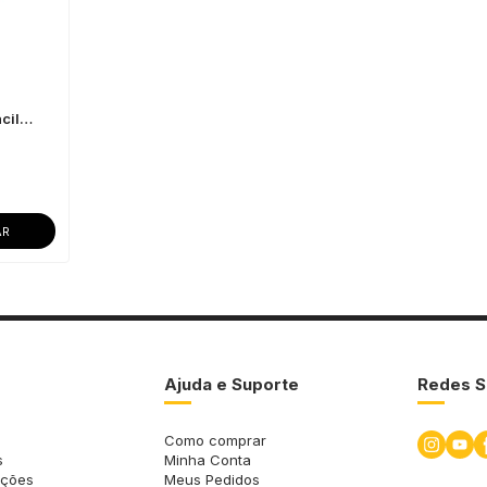
cil
e
AR
Ajuda e Suporte
Redes S
Como comprar
s
Minha Conta
uções
Meus Pedidos