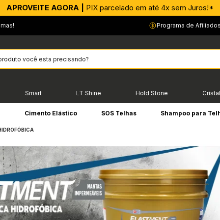
APROVEITE AGORA |
PIX parcelado em até 4x sem Juros!*
emas!
Programa de Afiliado
Smart
LT Shine
Hold Stone
Crista
e
Cimento Elástico
SOS Telhas
Shampoo para Tel
HIDROFÓBICA