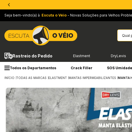
Seja bem-vindo(a) à
Escuta o Véio
- Novas Soluções para Velhos Probl
Rastreio do Pedido
Elastment
DryLevis
Todos os Departamentos
Crack Filler
SOS Umidad
INÍCIO
TODAS AS MARCAS
ELASTMENT
MANTAS IMPERMEABILIZANTES
MANTA 