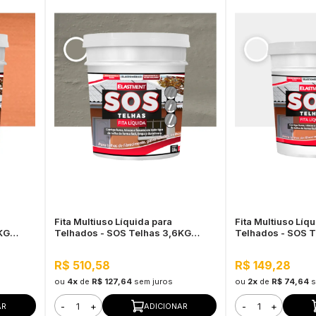
Fita Multiuso Líquida para
Fita Multiuso Líq
KG
Telhados - SOS Telhas 3,6KG
Telhados - SOS 
Cinza
Branco
R$ 510,58
R$ 149,28
ou
4x
de
R$ 127,64
sem juros
ou
2x
de
R$ 74,64
s
-
+
-
+
AR
ADICIONAR