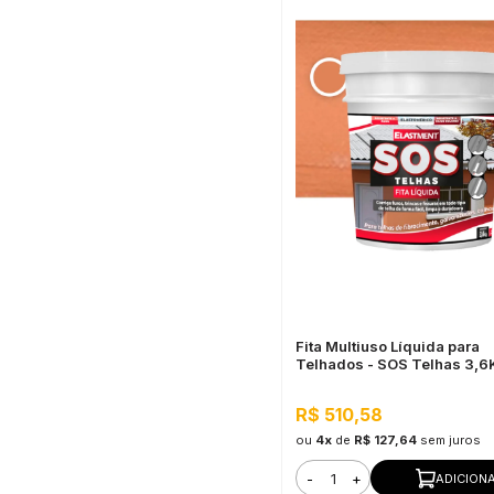
Fita Multiuso Líquida para
Telhados - SOS Telhas 3,6
Cerâmica Telha
R$ 510,58
ou
4x
de
R$ 127,64
sem juros
-
+
ADICION