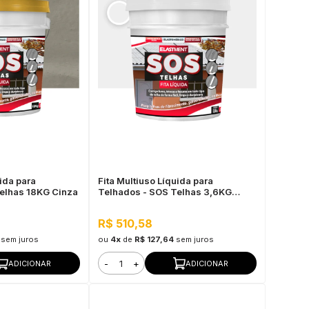
uida para
Fita Multiuso Líquida para
elhas 18KG Cinza
Telhados - SOS Telhas 3,6KG
Branco
R$ 510,58
sem juros
ou
4x
de
R$ 127,64
sem juros
-
+
ADICIONAR
ADICIONAR