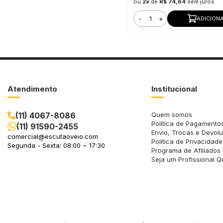
ou
2x
de
R$ 74,64
sem juros
-
+
ADICION
Atendimento
Institucional
(11) 4067-8086
Quem somos
Política de Pagamento
(11) 91590-2455
Envio, Trocas e Devol
comercial@escutaoveio.com
Política de Privacidade
Segunda - Sexta: 08:00 ~ 17:30
Programa de Afiliados
Seja um Profissional Q