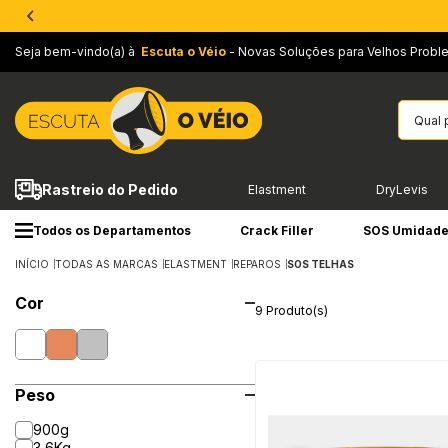
Seja bem-vindo(a) à
Escuta o Véio
- Novas Soluções para Velhos Probl
Rastreio do Pedido
Elastment
DryLevis
Todos os Departamentos
Crack Filler
SOS Umidad
INÍCIO
TODAS AS MARCAS
ELASTMENT
REPAROS
SOS TELHAS
Cor
9 Produto(s)
Peso
900g
3,6Kg