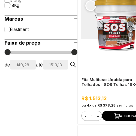
18Kg
Marcas
Elastment
Faixa de preço
de
até
Fita Multiuso Líquida para
Telhados - SOS Telhas 18K
Branco
R$ 1.513,13
ou
4x
de
R$ 378,28
sem juros
-
+
ADICION