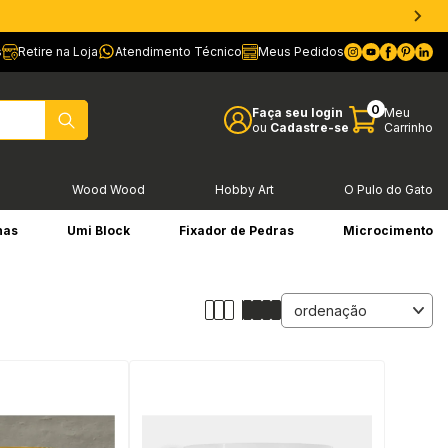
s
Retire na Loja
Atendimento Técnico
Meus Pedidos
0
Faça seu login
Meu
ou
Cadastre-se
Carrinho
l
Wood Wood
Hobby Art
O Pulo do Gato
has
Umi Block
Fixador de Pedras
Microcimento