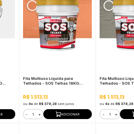
Fita Multiuso Líquida para
Fita Multiuso Líq
G
Telhados - SOS Telhas 18KG
Telhados - SOS T
Cerâmica Telha
R$ 1.513,13
R$ 1.513,13
ou
4x
de
R$ 378,28
sem juros
ou
4x
de
R$ 378,28
-
+
-
+
AR
ADICIONAR