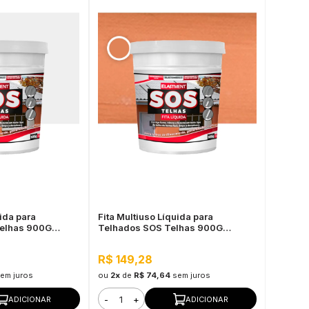
uida para
Fita Multiuso Líquida para
Telhas 900G
Telhados SOS Telhas 900G
Cerâmica Telha
R$ 149,28
em juros
ou
2x
de
R$ 74,64
sem juros
-
+
ADICIONAR
ADICIONAR