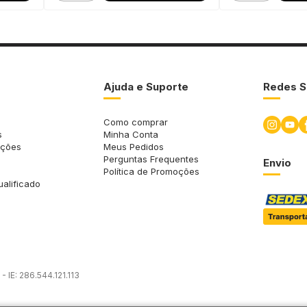
Ajuda e Suporte
Redes S
Como comprar
s
Minha Conta
uções
Meus Pedidos
Perguntas Frequentes
Envio
Política de Promoções
ualificado
 IE: 286.544.121.113