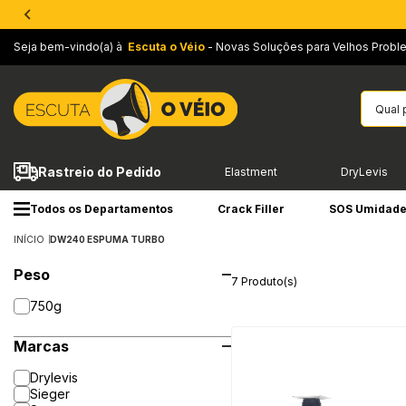
Seja bem-vindo(a) à
Escuta o Véio
- Novas Soluções para Velhos Probl
Rastreio do Pedido
Elastment
DryLevis
Todos os Departamentos
Crack Filler
SOS Umidad
INÍCIO
DW240 ESPUMA TURBO
Peso
7 Produto(s)
750g
Marcas
Drylevis
Sieger