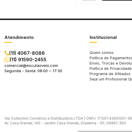
Atendimento
Institucional
(11) 4067-8086
Quem somos
Política de Pagamento
(11) 91590-2455
Envio, Trocas e Devol
comercial@escutaoveio.com
Política de Privacidade
Segunda - Sexta: 08:00 ~ 17:30
Programa de Afiliados
Seja um Profissional Q
Vip Collection Comércio e Distribuidora LTDA | CNPJ: 17.507.426/0001-39 -
Av. Casa Grande, 140 - Jardim Casa Grande, Diadema - SP, 09961-350