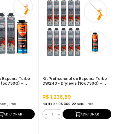
de Espuma Turbo
Kit Profissional de Espuma Turbo
 (5x 750G) +
DW240 - Drylevis (10x 750G) +
500ml + Pistola
Limpador Sieger 500ml + Pistola
Aplicadora
R$ 1.236,89
sem juros
ou
4x
de
R$ 309,22
sem juros
-
+
ADICIONAR
ADICIONAR