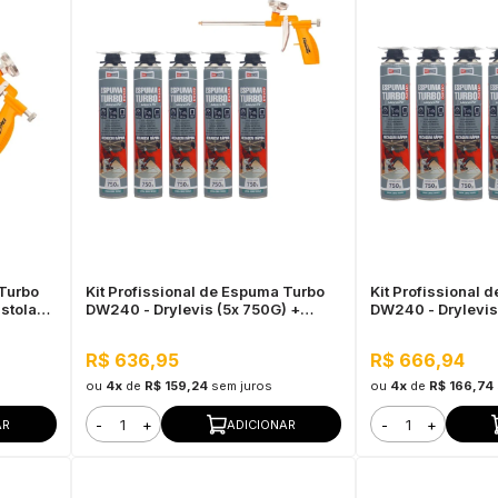
 Turbo
Kit Profissional de Espuma Turbo
Kit Profissional 
stola
DW240 - Drylevis (5x 750G) +
DW240 - Drylevis
Pistola Aplicadora Sparta
Limpador Sieger 
Aplicadora
R$ 636,95
R$ 666,94
ou
4x
de
R$ 159,24
sem juros
ou
4x
de
R$ 166,74
-
+
-
+
AR
ADICIONAR