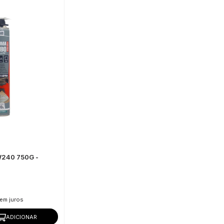
W240 750G -
em juros
ADICIONAR