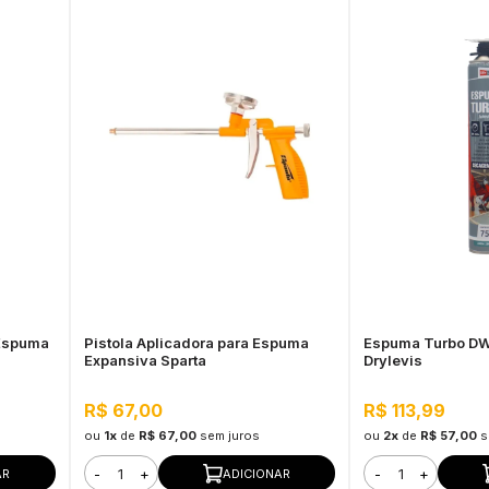
Espuma
Pistola Aplicadora para Espuma
Espuma Turbo D
Expansiva Sparta
Drylevis
R$ 67,00
R$ 113,99
ou
1x
de
R$ 67,00
sem juros
ou
2x
de
R$ 57,00
s
-
+
-
+
AR
ADICIONAR