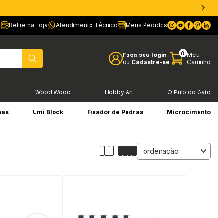
s
Retire na Loja
Atendimento Técnico
Meus Pedidos
0
Faça seu login
Meu
ou
Cadastre-se
Carrinho
l
Wood Wood
Hobby Art
O Pulo do Gato
has
Umi Block
Fixador de Pedras
Microcimento