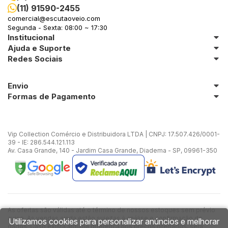
(11) 91590-2455
comercial@escutaoveio.com
Segunda - Sexta: 08:00 ~ 17:30
Institucional
Ajuda e Suporte
Redes Sociais
Envio
Formas de Pagamento
Vip Collection Comércio e Distribuidora LTDA | CNPJ: 17.507.426/0001-
39 - IE: 286.544.121.113
Av. Casa Grande, 140 - Jardim Casa Grande, Diadema - SP, 09961-350
As ofertas são válidas até o término de nossos estoques sem prévio
aviso. As vendas ainda estão sujeitas à análise e confirmação de
Utilizamos cookies para personalizar anúncios e melhorar
dados. Caso exista alguma diferença nos preços ofertados, será