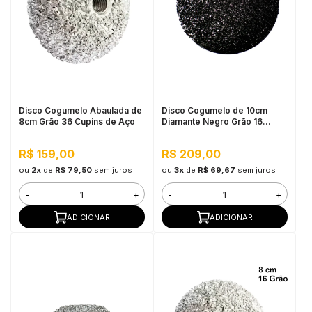
Disco Cogumelo Abaulada de
Disco Cogumelo de 10cm
8cm Grão 36 Cupins de Aço
Diamante Negro Grão 16
Cupins de Aço
R$ 159,00
R$ 209,00
ou
2x
de
R$ 79,50
sem juros
ou
3x
de
R$ 69,67
sem juros
-
+
-
+
ADICIONAR
ADICIONAR