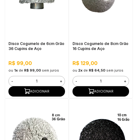
in Stone
toda a categoria
Disco Cogumelo de 6cm Grão
Disco Cogumelo de 8cm Grão
36 Cupins de Aço
16 Cupins de Aço
R$ 99,00
R$ 129,00
ou
1x
de
R$ 99,00
sem juros
ou
2x
de
R$ 64,50
sem juros
-
+
-
+
ADICIONAR
ADICIONAR