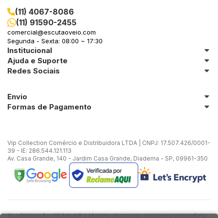
(11) 4067-8086
(11) 91590-2455
comercial@escutaoveio.com
Segunda - Sexta: 08:00 ~ 17:30
Institucional
Ajuda e Suporte
Redes Sociais
Envio
Formas de Pagamento
Vip Collection Comércio e Distribuidora LTDA | CNPJ: 17.507.426/0001-
39 - IE: 286.544.121.113
Av. Casa Grande, 140 - Jardim Casa Grande, Diadema - SP, 09961-350
As ofertas são válidas até o término de nossos estoques sem prévio