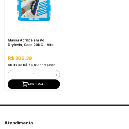
in Stone
toda a categoria
Massa Acrílica em Pó
Drylevis, Saco 20KG - Alta
resistência a água, Fácil
aplicação
R$ 306,39
ou
4x
de
R$ 76,60
sem juros
-
+
ADICIONAR
Atendimento