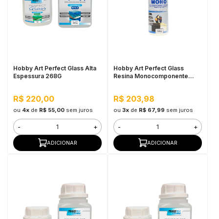
in Stone
toda a categoria
Hobby Art Perfect Glass Alta
Hobby Art Perfect Glass
Espessura 268G
Resina Monocomponente
500G
R$ 220,00
R$ 203,98
ou
4x
de
R$ 55,00
sem juros
ou
3x
de
R$ 67,99
sem juros
-
+
-
+
ADICIONAR
ADICIONAR