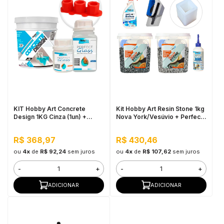
KIT Hobby Art Concrete
Kit Hobby Art Resin Stone 1kg
Design 1KG Cinza (1un) +
Nova York/Vesúvio + Perfect
Perfect Glass 1,5KG (1un) +
Mono 100G + AntiBolhas +
Molde Silicone p/ Vaso
Desempenadeira + Molde
R$ 368,97
R$ 430,46
Suculenta c/ 3 (1un)
ou
4x
de
R$ 92,24
sem juros
ou
4x
de
R$ 107,62
sem juros
-
+
-
+
ADICIONAR
ADICIONAR