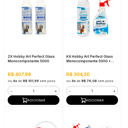
2X Hobby Art Perfect Glass
Kit Hobby Art Perfect Glass
Monocomponente 500G
Monocomponente 500G +
Anti Bolhas 500ML
R$ 407,96
R$ 304,30
ou
4x
de
R$ 101,99
sem juros
ou
4x
de
R$ 76,08
sem juros
-
+
-
+
ADICIONAR
ADICIONAR