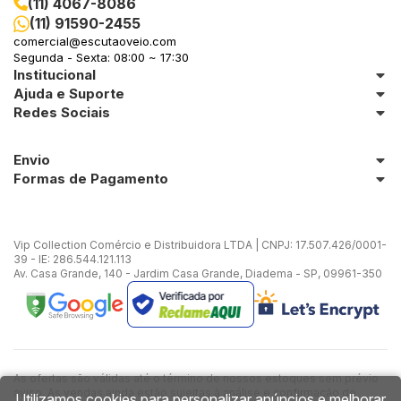
(11) 4067-8086
(11) 91590-2455
in Stone
comercial@escutaoveio.com
Segunda - Sexta: 08:00 ~ 17:30
Institucional
toda a categoria
Ajuda e Suporte
Redes Sociais
Envio
Formas de Pagamento
Vip Collection Comércio e Distribuidora LTDA | CNPJ: 17.507.426/0001-
39 - IE: 286.544.121.113
Av. Casa Grande, 140 - Jardim Casa Grande, Diadema - SP, 09961-350
As ofertas são válidas até o término de nossos estoques sem prévio
aviso. As vendas ainda estão sujeitas à análise e confirmação de
Utilizamos cookies para personalizar anúncios e melhorar