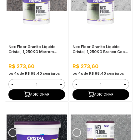
in Stone
toda a categoria
Nex Floor Granito Líquido
Nex Floor Granito Líquido
Cristal, 1,250KG Marrom
Cristal, 1,250KG Branco Ceará
Imperial - Fácil Aplicação e
- Fácil Aplicação e Alta
Alta Resistência
Resistência
R$ 273,60
R$ 273,60
ou
4x
de
R$ 68,40
sem juros
ou
4x
de
R$ 68,40
sem juros
-
+
-
+
ADICIONAR
ADICIONAR