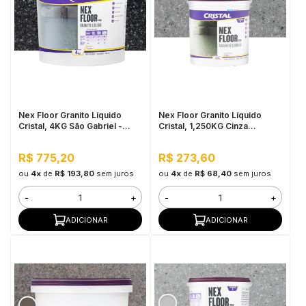
Nex Floor Granito Líquido
Nex Floor Granito Líquido
Cristal, 4KG São Gabriel -
Cristal, 1,250KG Cinza
Autonivelante e Uso Interno
Corumbá - Fácil Aplicação e
Alta Resistência
R$ 775,20
R$ 273,60
ou
4x
de
R$ 193,80
sem juros
ou
4x
de
R$ 68,40
sem juros
-
+
-
+
ADICIONAR
ADICIONAR