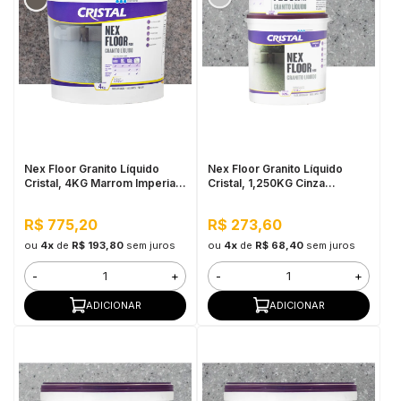
Nex Floor Granito Líquido
Nex Floor Granito Líquido
Cristal, 4KG Marrom Imperial -
Cristal, 1,250KG Cinza
Autonivelante e Uso Interno
Andorinha - Fácil Aplicação e
Alta Resistência
R$ 775,20
R$ 273,60
ou
4x
de
R$ 193,80
sem juros
ou
4x
de
R$ 68,40
sem juros
-
+
-
+
ADICIONAR
ADICIONAR