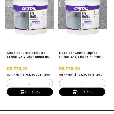
Nex Floor Granito Líquido
Nex Floor Granito Líquido
Cristal, 4KG Cinza Andorinha -
Cristal, 4KG Cinza Corumbá -
Autonivelante e Uso Interno
Autonivelante e Uso Interno
R$ 775,20
R$ 775,20
ou
4x
de
R$ 193,80
sem juros
ou
4x
de
R$ 193,80
sem juros
-
+
-
+
ADICIONAR
ADICIONAR