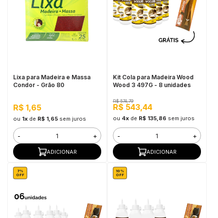
Lixa para Madeira e Massa
Kit Cola para Madeira Wood
Condor - Grão 80
Wood 3 497G - 8 unidades
R$ 574,79
R$ 543,44
R$ 1,65
ou
4x
de
R$ 135,86
sem juros
ou
1x
de
R$ 1,65
sem juros
-
+
-
+
ADICIONAR
ADICIONAR
7%
10%
OFF
OFF