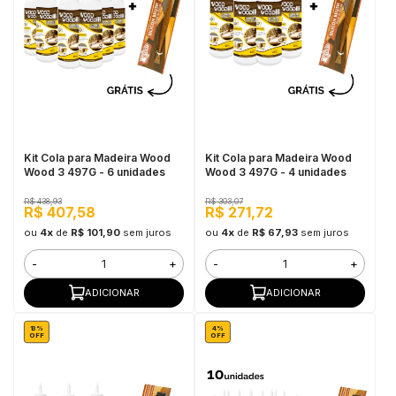
Kit Cola para Madeira Wood
Kit Cola para Madeira Wood
Wood 3 497G - 6 unidades
Wood 3 497G - 4 unidades
R$ 438,93
R$ 303,07
R$ 407,58
R$ 271,72
ou
4x
de
R$ 101,90
sem juros
ou
4x
de
R$ 67,93
sem juros
-
+
-
+
ADICIONAR
ADICIONAR
13%
4%
OFF
OFF