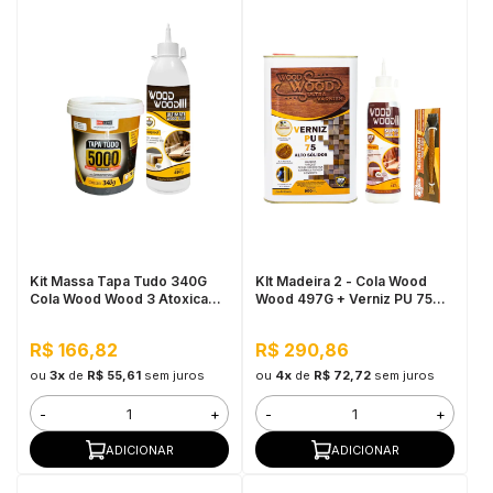
Kit Massa Tapa Tudo 340G
KIt Madeira 2 - Cola Wood
Cola Wood Wood 3 Atoxica
Wood 497G + Verniz PU 75
Madeira 497G
900ML
R$ 166,82
R$ 290,86
ou
3x
de
R$ 55,61
sem juros
ou
4x
de
R$ 72,72
sem juros
-
+
-
+
ADICIONAR
ADICIONAR