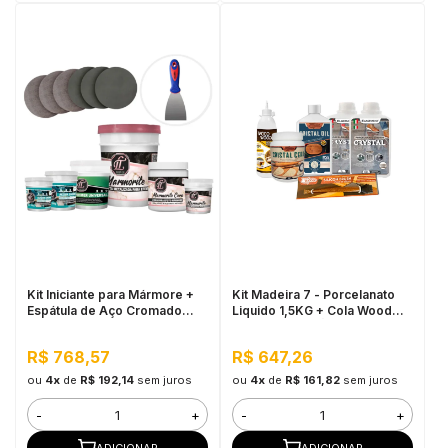
Kit Iniciante para Mármore +
Kit Madeira 7 - Porcelanato
Espátula de Aço Cromado
Liquido 1,5KG + Cola Wood
8cm Roma
Wood 497G + Óleo Cristal
900ML + Cera Cristal 900ML
R$ 768,57
R$ 647,26
ou
4x
de
R$ 192,14
sem juros
ou
4x
de
R$ 161,82
sem juros
-
+
-
+
ADICIONAR
ADICIONAR