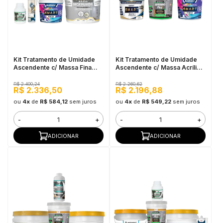
xi
onivelante
toda a categoria
er Universal
i Prensa Plana
toda a categoria
mpoo para Telhas
Borracha Lí
Cortina Líqu
Microciment
Película Líq
entícios
toda a categoria
rt Resina
eezes
toda a categoria
Ver toda a c
Skin Color
Stone Make
Ver toda a c
ro Estrutural
n Color
orte para Latinha
Tinta Magné
Pasta Metal
Kit Tratamento de Umidade
Kit Tratamento de Umidade
Ascendente c/ Massa Fina
Ascendente c/ Massa Acrílica
Seca Parede - 20m²
- 20m²
antes
ne Make
vação e Corte Laser
Tinta Piso 
Revestwall E
R$ 2.400,24
R$ 2.260,62
R$ 2.336,50
R$ 2.196,88
etor Anti Corrosivo
iz Atóxico
toda a categoria
Ver toda a c
Ver toda a c
ou
4x
de
R$ 584,12
sem juros
ou
4x
de
R$ 549,22
sem juros
-
+
-
+
toda a categoria
as
ADICIONAR
ADICIONAR
sonato
crete Design
i-Bolhas
p Dry