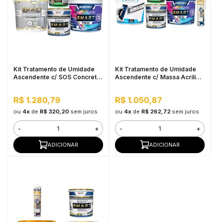
in Stone
toda a categoria
Kit Tratamento de Umidade
Kit Tratamento de Umidade
Ascendente c/ SOS Concreto
Ascendente c/ Massa Acrílica
1L - 4m²
- 4m²
R$ 1.280,79
R$ 1.050,87
ou
4x
de
R$ 320,20
sem juros
ou
4x
de
R$ 262,72
sem juros
-
+
-
+
ADICIONAR
ADICIONAR