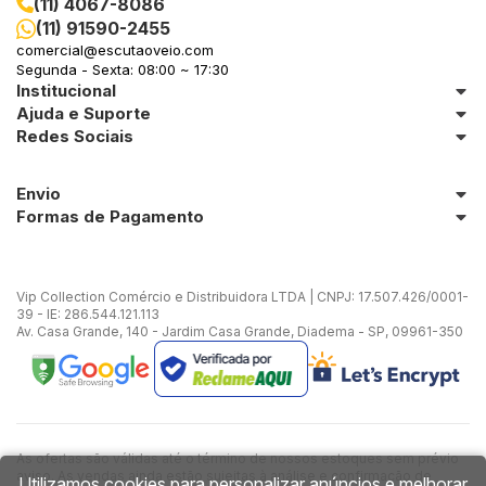
(11) 4067-8086
(11) 91590-2455
in Stone
comercial@escutaoveio.com
Segunda - Sexta: 08:00 ~ 17:30
Institucional
toda a categoria
Ajuda e Suporte
Redes Sociais
Envio
Formas de Pagamento
Vip Collection Comércio e Distribuidora LTDA | CNPJ: 17.507.426/0001-
39 - IE: 286.544.121.113
Av. Casa Grande, 140 - Jardim Casa Grande, Diadema - SP, 09961-350
As ofertas são válidas até o término de nossos estoques sem prévio
aviso. As vendas ainda estão sujeitas à análise e confirmação de
Utilizamos cookies para personalizar anúncios e melhorar