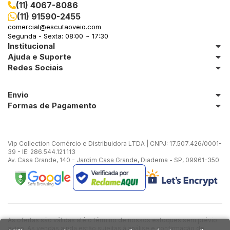
(11) 4067-8086
(11) 91590-2455
comercial@escutaoveio.com
Segunda - Sexta: 08:00 ~ 17:30
Institucional
Ajuda e Suporte
Redes Sociais
Envio
Formas de Pagamento
Vip Collection Comércio e Distribuidora LTDA | CNPJ: 17.507.426/0001-
39 - IE: 286.544.121.113
Av. Casa Grande, 140 - Jardim Casa Grande, Diadema - SP, 09961-350
As ofertas são válidas até o término de nossos estoques sem prévio
aviso. As vendas ainda estão sujeitas à análise e confirmação de