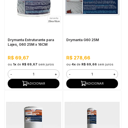
in Stone
toda a categoria
Drymanta Estruturante para
Drymanta G60 25M
Lajes, G60 25M x 16CM
R$ 69,67
R$ 278,66
ou
1x
de
R$ 69,67
sem juros
ou
4x
de
R$ 69,66
sem juros
-
+
-
+
ADICIONAR
ADICIONAR