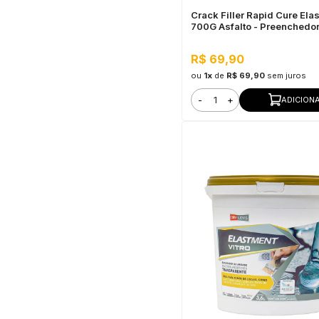
Crack Filler Rapid Cure Ela
700G Asfalto - Preenchedo
Trincas de Concreto em Pó
R$ 69,90
ou
1x
de
R$ 69,90
sem juros
-
+
ADICION