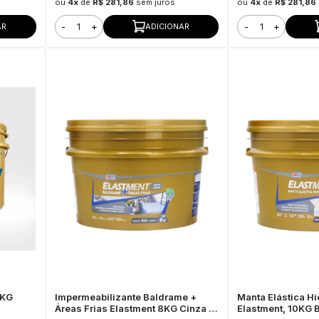
ou
4x
de
R$ 281,86
sem juros
ou
4x
de
R$ 281,86
-
+
-
+
AR
ADICIONAR
2KG
Impermeabilizante Baldrame +
Manta Elástica Hi
Áreas Frias Elastment 8KG Cinza -
Elastment, 10KG B