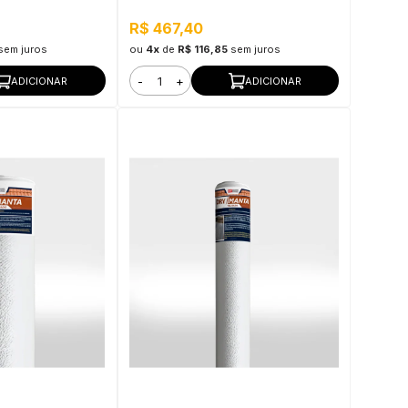
lasticidade
Membrana Flexível Bicomponente,
Pressão Positiva e Negativa
R$ 467,40
sem juros
ou
4x
de
R$ 116,85
sem juros
-
+
ADICIONAR
ADICIONAR