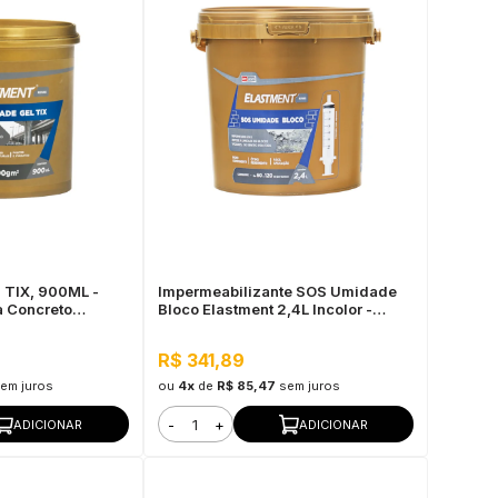
 TIX, 900ML -
Impermeabilizante SOS Umidade
a Concreto
Bloco Elastment 2,4L Incolor -
Injeção Hidrofóbica em Blocos e
Tijolos, Pronto Para Uso
R$ 341,89
em juros
ou
4x
de
R$ 85,47
sem juros
-
+
ADICIONAR
ADICIONAR