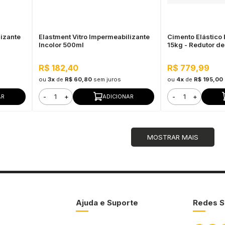
lizante
Elastment Vitro Impermeabilizante
Cimento Elástico 
Incolor 500ml
15kg - Redutor d
R$ 182,40
R$ 779,99
ou
3x
de
R$ 60,80
sem juros
ou
4x
de
R$ 195,00
-
+
-
+
AR
ADICIONAR
MOSTRAR MAIS
Ajuda e Suporte
Redes S