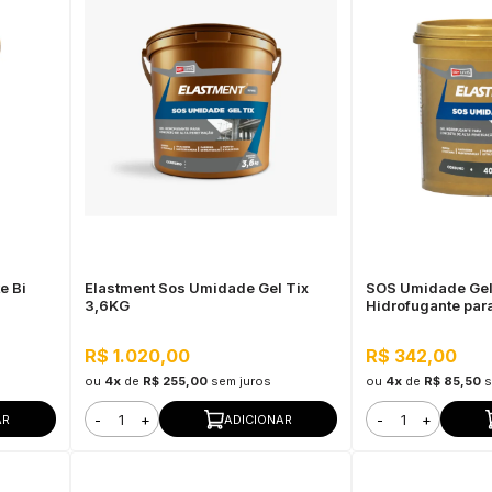
e Bi
Elastment Sos Umidade Gel Tix
SOS Umidade Gel
3,6KG
Hidrofugante par
Elastment
R$ 1.020,00
R$ 342,00
ou
4x
de
R$ 255,00
sem juros
ou
4x
de
R$ 85,50
s
-
+
-
+
AR
ADICIONAR