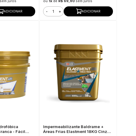
sem juros
ou
1x
de
R$ 69,90
sem juros
-
+
ADICIONAR
ADICIONAR
drofóbica
Impermeabilizante Baldrame +
ranca - Fácil
Áreas Frias Elastment 18KG Cinza -