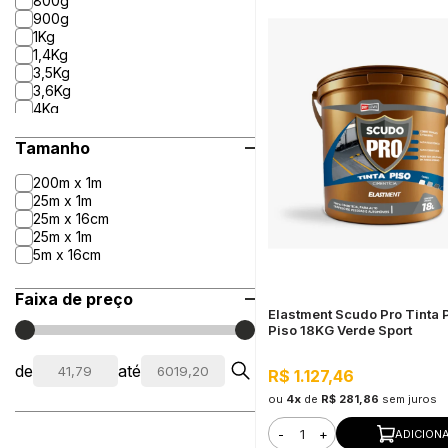
800g
900g
1Kg
1,4Kg
3,5Kg
3,6Kg
4Kg
5Kg
8Kg
Tamanho
10Kg
12Kg
200m x 1m
15Kg
25m x 1m
18Kg
25m x 16cm
20Kg
25m x 1m
25Kg
5m x 16cm
Faixa de preço
Elastment Scudo Pro Tinta 
Piso 18KG Verde Sport
de
até
R$ 1.127,46
ou
4x
de
R$ 281,86
sem juros
-
+
ADICION