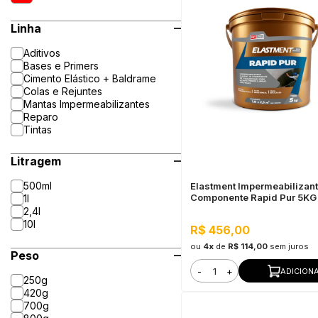
Linha
Aditivos
Bases e Primers
Cimento Elástico + Baldrame
Colas e Rejuntes
Mantas Impermeabilizantes
Reparo
Tintas
Litragem
500ml
Elastment Impermeabilizant
Componente Rapid Pur 5KG
1l
2,4l
10l
R$ 456,00
ou
4x
de
R$ 114,00
sem juros
Peso
-
+
ADICION
250g
420g
700g