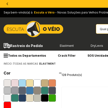
Seja bem-vindo(a) à
Escuta o Véio
- Novas Soluções para Velhos Probl
Rastreio do Pedido
Elastment
DryLevis
Todos os Departamentos
Crack Filler
SOS Umidad
INÍCIO
TODAS AS MARCAS
ELASTMENT
Cor
128 Produto(s)