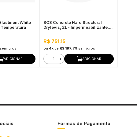
Elastment White
SOS Concreto Hard Structural
e Temperatura
Drylevis, 2L - Impermeabilizante,
Hidrofugante
R$ 751,15
sem juros
ou
4x
de
R$ 187,79
sem juros
-
+
ADICIONAR
ADICIONAR
ociais
Formas de Pagamento