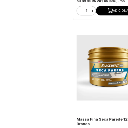
ou
4x
de
R$ 281,86
sem juros
-
+
ADICION
Massa Fina Seca Parede 1
Branco