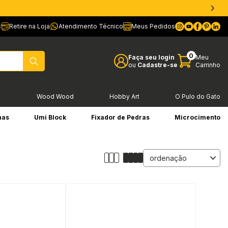
s
Retire na Loja
Atendimento Técnico
Meus Pedidos
0
Faça seu login
Meu
ou
Cadastre-se
Carrinho
l
Wood Wood
Hobby Art
O Pulo do Gato
has
Umi Block
Fixador de Pedras
Microcimento