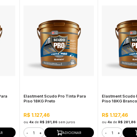
Para
Elastment Scudo Pro Tinta Para
Elastment Scudo 
Piso 18KG Preto
Piso 18KG Branco 
R$ 1.127,46
R$ 1.127,46
ou
4x
de
R$ 281,86
sem juros
ou
4x
de
R$ 281,86
-
+
-
+
AR
ADICIONAR