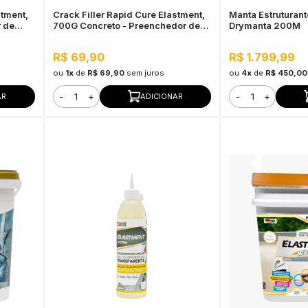
stment,
Crack Filler Rapid Cure Elastment,
Manta Estruturant
r de
700G Concreto - Preenchedor de
Drymanta 200M
Trincas de Concreto em Pó
R$ 69,90
R$ 1.799,99
ou
1x
de
R$ 69,90
sem juros
ou
4x
de
R$ 450,00
-
+
-
+
AR
ADICIONAR