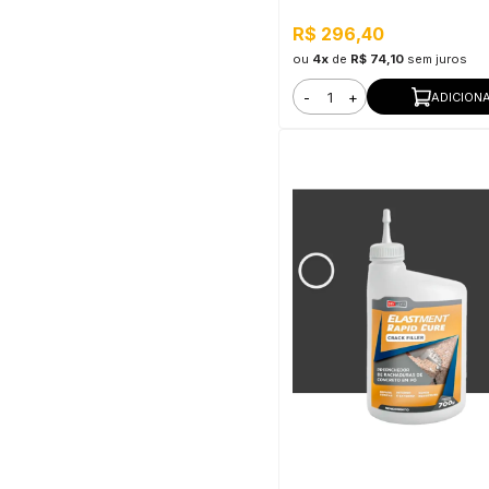
R$ 296,40
ou
4x
de
R$ 74,10
sem juros
-
+
ADICION