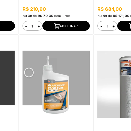
Membrana Flexível Bicomponente,
Aplicação, Alta E
Pressão Positiva e Negativa
R$ 210,90
R$ 684,00
ou
3x
de
R$ 70,30
sem juros
ou
4x
de
R$ 171,00
-
+
-
+
AR
ADICIONAR