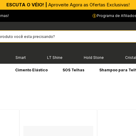
APROVEITE AGORA |
ESCUTA O VÉIO! |
Aproveite Agora as Ofertas Exclusivas!
PIX parcelado em até 4x sem Juros!*
emas!
Programa de Afiliado
Smart
LT Shine
Hold Stone
Crista
e
Cimento Elástico
SOS Telhas
Shampoo para Tel