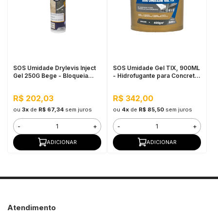
in Stone
toda a categoria
SOS Umidade Drylevis Inject
SOS Umidade Gel TIX, 900ML
Gel 250G Bege - Bloqueia
- Hidrofugante para Concreto
Umidade Ascendente, Pronto
Elastment
Para Uso
R$ 202,03
R$ 342,00
ou
3x
de
R$ 67,34
sem juros
ou
4x
de
R$ 85,50
sem juros
-
+
-
+
ADICIONAR
ADICIONAR
Atendimento