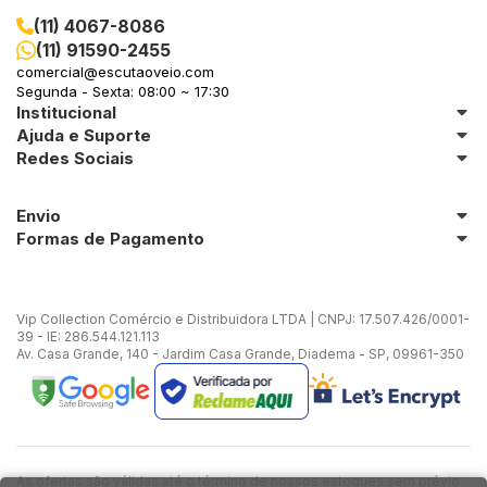
(11) 4067-8086
(11) 91590-2455
comercial@escutaoveio.com
Segunda - Sexta: 08:00 ~ 17:30
Institucional
Ajuda e Suporte
Redes Sociais
Envio
Formas de Pagamento
Vip Collection Comércio e Distribuidora LTDA | CNPJ: 17.507.426/0001-
39 - IE: 286.544.121.113
Av. Casa Grande, 140 - Jardim Casa Grande, Diadema - SP, 09961-350
As ofertas são válidas até o término de nossos estoques sem prévio