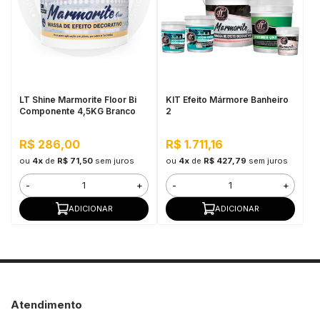
in Stone
toda a categoria
LT Shine Marmorite Floor Bi
KIT Efeito Mármore Banheiro
Componente 4,5KG Branco
2
R$ 286,00
R$ 1.711,16
ou
4x
de
R$ 71,50
sem juros
ou
4x
de
R$ 427,79
sem juros
-
+
-
+
ADICIONAR
ADICIONAR
Atendimento