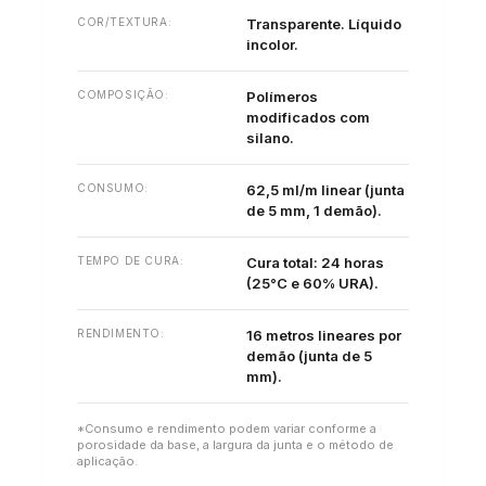
COR/TEXTURA:
Transparente. Líquido
incolor.
COMPOSIÇÃO:
Polímeros
modificados com
silano.
CONSUMO:
62,5 ml/m linear (junta
de 5 mm, 1 demão).
TEMPO DE CURA:
Cura total: 24 horas
(25°C e 60% URA).
RENDIMENTO:
16 metros lineares por
demão (junta de 5
mm).
*Consumo e rendimento podem variar conforme a
porosidade da base, a largura da junta e o método de
aplicação.