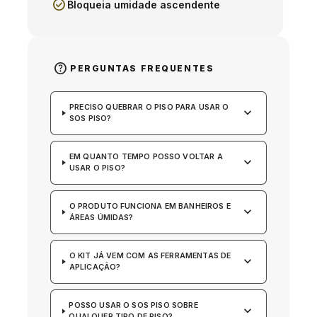
check_circle
Bloqueia umidade ascendente
help
PERGUNTAS FREQUENTES
PRECISO QUEBRAR O PISO PARA USAR O
keyboard_arrow_down
SOS PISO?
EM QUANTO TEMPO POSSO VOLTAR A
keyboard_arrow_down
USAR O PISO?
O PRODUTO FUNCIONA EM BANHEIROS E
keyboard_arrow_down
ÁREAS ÚMIDAS?
O KIT JÁ VEM COM AS FERRAMENTAS DE
keyboard_arrow_down
APLICAÇÃO?
POSSO USAR O SOS PISO SOBRE
keyboard_arrow_down
QUALQUER TIPO DE PISO?