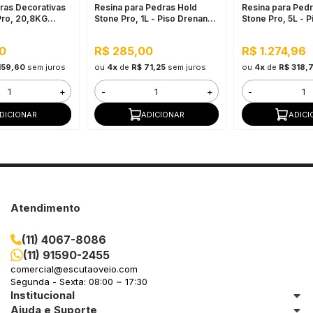
ras Decorativas
Resina para Pedras Hold
Resina para Ped
Pro, 20,8KG
Stone Pro, 1L - Piso Drenante
Stone Pro, 5L - 
 - Revestimento
para Jardins, Calçadas e
para Grandes Ár
te de Pedras
Estacionamentos
0
R$ 285,00
R$ 1.274,96
a Pisos
159,60
sem juros
ou
4x
de
R$ 71,25
sem juros
ou
4x
de
R$ 318,
+
-
+
-
DICIONAR
ADICIONAR
ADICI
Atendimento
(11) 4067-8086
(11) 91590-2455
comercial@escutaoveio.com
Segunda - Sexta: 08:00 ~ 17:30
Institucional
Ajuda e Suporte