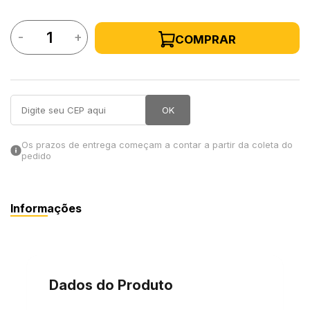
in Stone
-
+
COMPRAR
toda a categoria
OK
Os prazos de entrega começam a contar a partir da coleta do
pedido
Informações
Dados do Produto