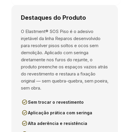
Destaques do Produto
O Elastment® SOS Piso é o adesivo
injetável da linha Reparos desenvolvido
para resolver pisos soltos e ocos sem
demolição. Aplicado com seringa
diretamente nos furos do rejunte, o
produto preenche os espaços vazios atrás
do revestimento e restaura a fixação
original — sem quebra-quebra, sem poeira,
sem obra.
check_circle
Sem trocar o revestimento
check_circle
Aplicação prática com seringa
check_circle
Alta aderência e resistência