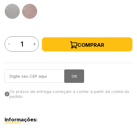
in Stone
toda a categoria
-
+
COMPRAR
OK
Os prazos de entrega começam a contar a partir da coleta do
pedido
Informações: