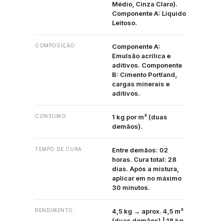
Médio, Cinza Claro).
Componente A: Líquido
Leitoso.
COMPOSIÇÃO:
Componente A:
Emulsão acrílica e
aditivos. Componente
B: Cimento Portland,
cargas minerais e
aditivos.
CONSUMO:
1 kg por m² (duas
demãos).
TEMPO DE CURA:
Entre demãos: 02
horas. Cura total: 28
dias. Após a mistura,
aplicar em no máximo
30 minutos.
RENDIMENTO:
4,5 kg → aprox. 4,5 m²
(duas demãos) | 18 kg