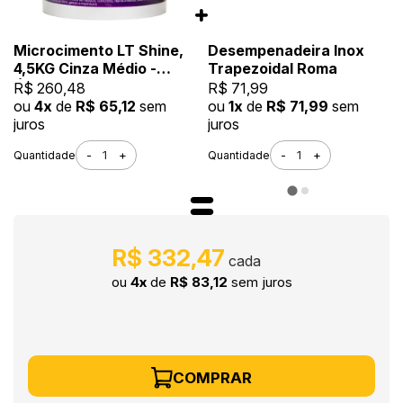
Microcimento LT Shine,
Desempenadeira Inox
4,5KG Cinza Médio -
Trapezoidal Roma
Ótima Aderência e
R$ 260,48
R$ 71,99
Flexibilidade
ou
4x
de
R$ 65,12
sem
ou
1x
de
R$ 71,99
sem
juros
juros
-
+
-
+
Quantidade
Quantidade
R$ 332,47
ou
4x
de
R$ 83,12
sem juros
COMPRAR