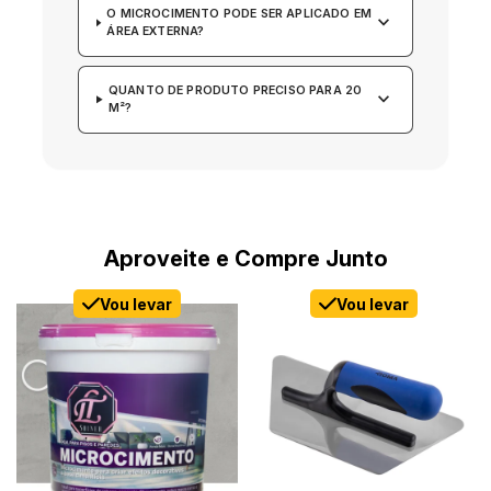
O MICROCIMENTO PODE SER APLICADO EM
keyboard_arrow_down
ÁREA EXTERNA?
QUANTO DE PRODUTO PRECISO PARA 20
keyboard_arrow_down
M²?
Aproveite e Compre Junto
Vou levar
Vou levar