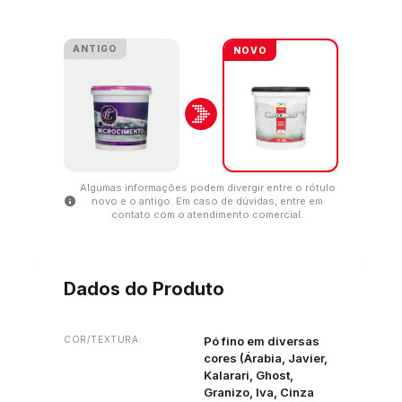
ANTIGO
NOVO
Algumas informações podem divergir entre o rótulo
info
novo e o antigo. Em caso de dúvidas, entre em
contato com o atendimento comercial.
Dados do Produto
COR/TEXTURA:
Pó fino em diversas
cores (Árabia, Javier,
Kalarari, Ghost,
Granizo, Iva, Cinza