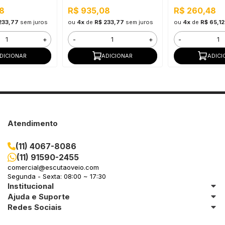
8
R$ 935,08
R$ 260,48
233,77
sem juros
ou
4x
de
R$ 233,77
sem juros
ou
4x
de
R$ 65,12
+
-
+
-
DICIONAR
ADICIONAR
ADICI
Atendimento
(11) 4067-8086
(11) 91590-2455
comercial@escutaoveio.com
Segunda - Sexta: 08:00 ~ 17:30
Institucional
Ajuda e Suporte
Redes Sociais