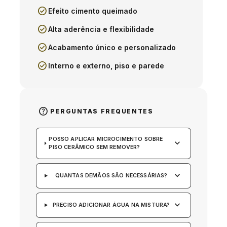
check_circle
Efeito cimento queimado
check_circle
Alta aderência e flexibilidade
check_circle
Acabamento único e personalizado
check_circle
Interno e externo, piso e parede
help
PERGUNTAS FREQUENTES
POSSO APLICAR MICROCIMENTO SOBRE
keyboard_arrow_down
PISO CERÂMICO SEM REMOVER?
keyboard_arrow_down
QUANTAS DEMÃOS SÃO NECESSÁRIAS?
keyboard_arrow_down
PRECISO ADICIONAR ÁGUA NA MISTURA?