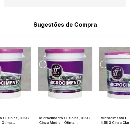
Sugestões de Compra
o LT Shine, 18KG
Microcimento LT Shine, 18KG
Microcimento LT 
- Ótima
Cinza Médio - Ótima
4,5KG Cinza Clar
Flexibilidade
Aderência e Flexibilidade
Aderência e Flex