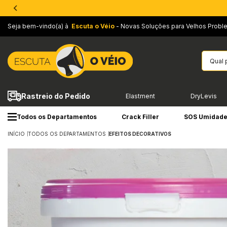
Seja bem-vindo(a) à
Escuta o Véio
- Novas Soluções para Velhos Probl
Rastreio do Pedido
Elastment
DryLevis
Todos os Departamentos
Crack Filler
SOS Umidad
INÍCIO
TODOS OS DEPARTAMENTOS
EFEITOS DECORATIVOS