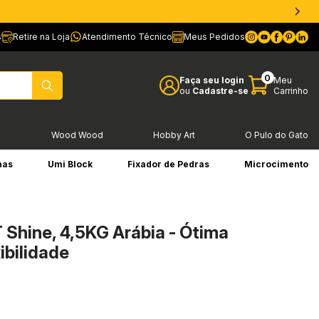
s
Retire na Loja
Atendimento Técnico
Meus Pedidos
0
Faça seu login
Meu
ou
Cadastre-se
Carrinho
l
Wood Wood
Hobby Art
O Pulo do Gato
has
Umi Block
Fixador de Pedras
Microcimento
 Shine, 4,5KG Arábia - Ótima
ibilidade