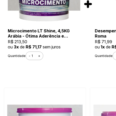
Microcimento LT Shine, 4,5KG
Desempena
Arábia - Ótima Aderência e
Roma
Flexibilidade
R$ 213,50
R$ 71,99
ou
3x
de
R$ 71,17
sem juros
ou
1x
de
R
-
+
Quantidade
Quantidade