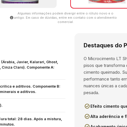
Algumas informações podem divergir entre o rótulo novo e o
info
antigo. Em caso de dúvidas, entre em contato com o atendimento
comercial.
Destaques do 
O Microcimento LT Shi
(Árabia, Javier, Kalarari, Ghost,
pisos que transforma 
, Cinza Claro). Componente A:
cimento queimado. Su
performance tanto em
nuances únicas a cad
rílica e aditivos. Componente B:
minerais e aditivos.
pesada.
).
check_circle
Efeito cimento q
check_circle
Alta aderência e f
ra total: 28 dias. Após a mistura,
minutos.
check_circle
Acabamento único