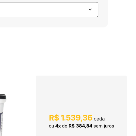
keyboard_arrow_down
R$ 1.539,36
ou
4x
de
R$ 384,84
sem juros