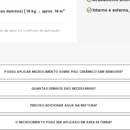
check_circle
Interno e externo,
uas demãos) | 18 kg → aprox. 18 m²
ão da base ou o método de aplicação.
POSSO APLICAR MICROCIMENTO SOBRE PISO CERÂMICO SEM REMOVER?
QUANTAS DEMÃOS SÃO NECESSÁRIAS?
PRECISO ADICIONAR ÁGUA NA MISTURA?
O MICROCIMENTO PODE SER APLICADO EM ÁREA EXTERNA?