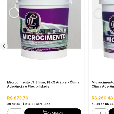
Microcimento LT Shine, 18KG Arábia - Ótima
Microcimento
Aderência e Flexibilidade
Ótima Aderênc
R$ 873,76
R$ 260,48
ou
4x
de
R$ 218,44
sem juros
ou
4x
de
R$ 65
-
+
-
+
ADICIONAR