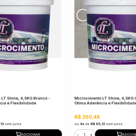
 LT Shine, 4,5KG Branco -
Microcimento LT Shine, 4,5KG C
ia e Flexibilidade
Ótima Aderência e Flexibilidad
R$ 260,48
,12
sem juros
ou
4x
de
R$ 65,12
sem juros
-
+
ADICIONAR
ADICIO