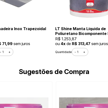
deira Inox Trapezoidal
LT Shine Manta Líquida de
Poliuretano Bicomponente
3,5KG Fosco Incolor
R$ 1.253,87
$ 71,99
sem juros
ou
4x
de
R$ 313,47
sem juros
-
+
-
+
Quantidade
Sugestões de Compra