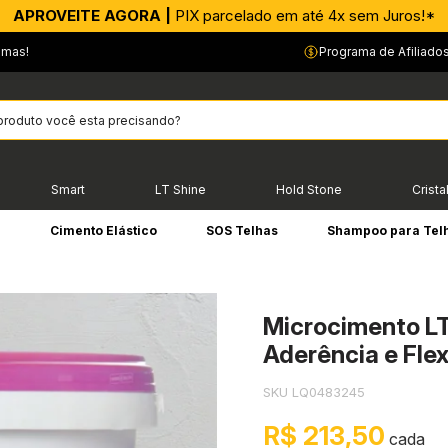
CONFIA! |
Faça uma renda extra conosco!*
emas!
Programa de Afiliado
Smart
LT Shine
Hold Stone
Crista
e
Cimento Elástico
SOS Telhas
Shampoo para Tel
Microcimento LT
Aderência e Flex
SKU LQ0483245
R$ 213,50