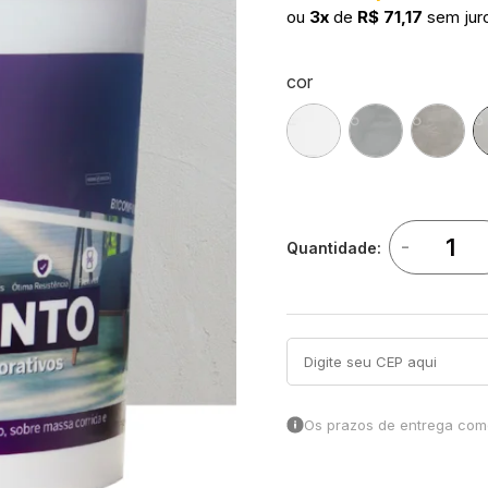
ou
3x
de
R$ 71,17
sem jur
cor
-
Quantidade:
Os prazos de entrega come