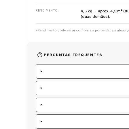
RENDIMENTO:
4,5 kg → aprox. 4,5 m² (d
(duas demãos).
*Rendimento pode variar conforme a porosidade e absorç
help
PERGUNTAS FREQUENTES