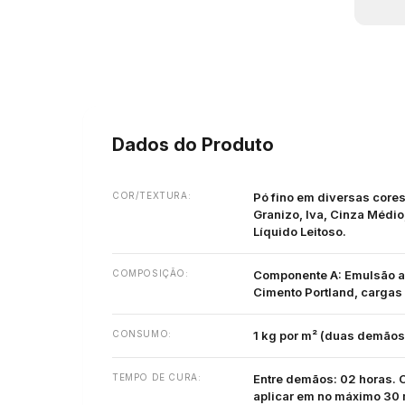
Dados do Produto
COR/TEXTURA:
Pó fino em diversas cores 
Granizo, Iva, Cinza Médio
Líquido Leitoso.
COMPOSIÇÃO:
Componente A: Emulsão ac
Cimento Portland, cargas 
CONSUMO:
1 kg por m² (duas demãos
TEMPO DE CURA:
Entre demãos: 02 horas. Cu
aplicar em no máximo 30 