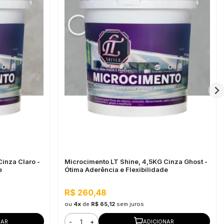
inza Claro -
Microcimento LT Shine, 4,5KG Cinza Ghost -
e
Ótima Aderência e Flexibilidade
R$ 260,48
ou
4x
de
R$ 65,12
sem juros
-
+
NAR
ADICIONAR