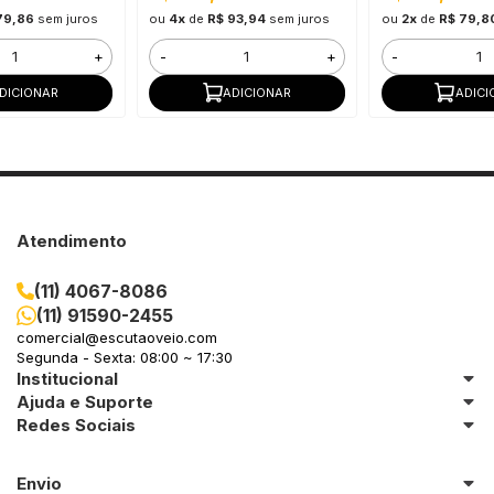
79,86
sem juros
ou
4x
de
R$ 93,94
sem juros
ou
2x
de
R$ 79,8
+
-
+
-
DICIONAR
ADICIONAR
ADICI
Atendimento
(11) 4067-8086
(11) 91590-2455
comercial@escutaoveio.com
Segunda - Sexta: 08:00 ~ 17:30
Institucional
Ajuda e Suporte
Redes Sociais
Envio