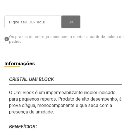
in Stone
OK
toda a categoria
Os prazos de entrega começam a contar a partir da coleta do
pedido
Informações
CRISTAL UMI BLOCK
O Umi Block é um impermeabilizante incolor indicado
para pequenos reparos. Produto de alto desempenho, à
prova d’água, monocomponente e que seca com a
presença de umidade.
BENEFÍCIOS: