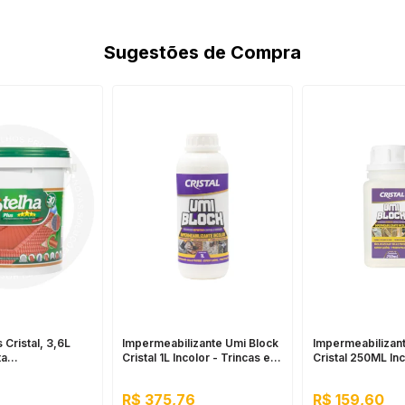
garantindo desempenho constante.
Sugestões de Compra
 Cristal, 3,6L
Impermeabilizante Umi Block
Impermeabilizan
ta
Cristal 1L Incolor - Trincas e
Cristal 250ML Inc
izante para
Infiltrações, Fácil Aplicação
Pequenos Reparo
Para Uso
R$ 375,76
R$ 159,60