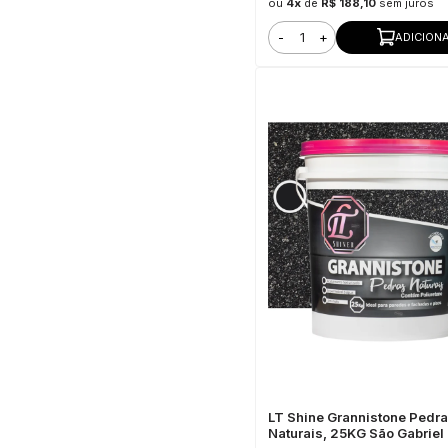
ou
4x
de
R$ 188,10
sem juros
-
+
ADICION
LT Shine Grannistone Pedr
Naturais, 25KG São Gabriel 