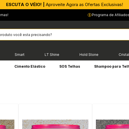
APROVEITE AGORA |
ESCUTA O VÉIO! |
Aproveite Agora as Ofertas Exclusivas!
PIX parcelado em até 4x sem Juros!*
emas!
Programa de Afiliado
Smart
LT Shine
Hold Stone
Crista
e
Cimento Elástico
SOS Telhas
Shampoo para Tel