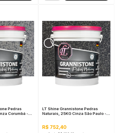
tone Pedras
LT Shine Grannistone Pedras
inza Corumbá -
Naturais, 25KG Cinza São Paulo -
 Pronto para Uso
Interno e Externo, Pronto para Uso
R$ 752,40