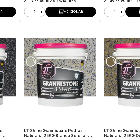
ou
1x
de
R$ 102,60
sem juros
ou
4x
de
R$ 188,10
-
+
-
+
AR
ADICIONAR
as
LT Shine Grannistone Pedras
LT Shine Grannis
-
Naturais, 25KG Branco Serena -
Naturais, 25KG Our