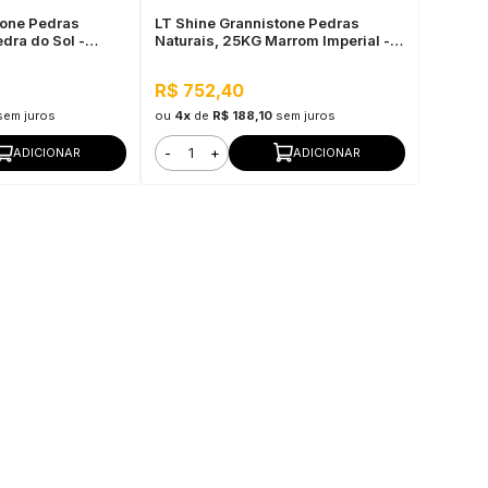
tone Pedras
LT Shine Grannistone Pedras
dra do Sol -
Naturais, 25KG Marrom Imperial -
 Pronto para Uso
Interno e Externo, Pronto para Uso
R$ 752,40
sem juros
ou
4x
de
R$ 188,10
sem juros
-
+
ADICIONAR
ADICIONAR