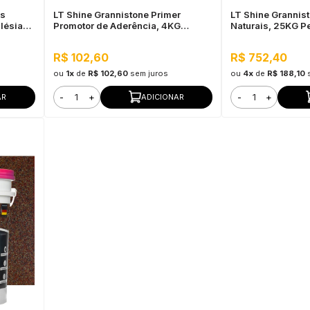
as
LT Shine Grannistone Primer
LT Shine Grannis
lésias -
Promotor de Aderência, 4KG
Naturais, 25KG Pe
ra Uso
Vermelho Blush - Pronto para Uso,
Interno e Externo,
Fácil Aplicação
R$ 102,60
R$ 752,40
ou
1x
de
R$ 102,60
sem juros
ou
4x
de
R$ 188,10
-
+
-
+
AR
ADICIONAR