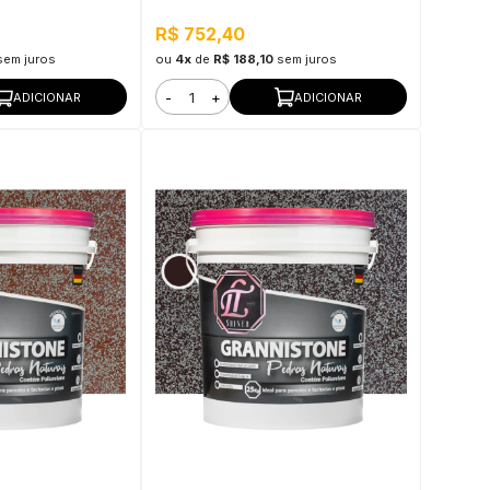
 para Uso
Interno e Externo, Pronto para Uso
R$ 752,40
sem juros
ou
4x
de
R$ 188,10
sem juros
-
+
ADICIONAR
ADICIONAR