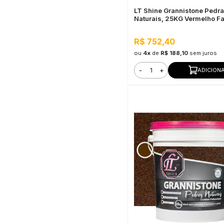
LT Shine Grannistone Pedr
Naturais, 25KG Vermelho Fa
Interno e Externo, Pronto pa
R$ 752,40
ou
4x
de
R$ 188,10
sem juros
-
+
ADICION