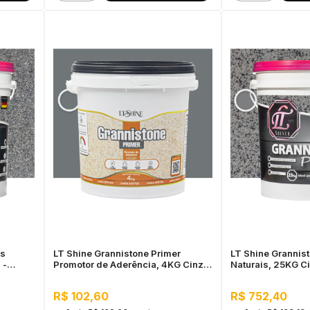
as
LT Shine Grannistone Primer
LT Shine Grannis
 -
Promotor de Aderência, 4KG Cinza
Naturais, 25KG C
ra Uso
Escuro - Pronto para Uso, Fácil
Interno e Externo,
Aplicação
R$ 102,60
R$ 752,40