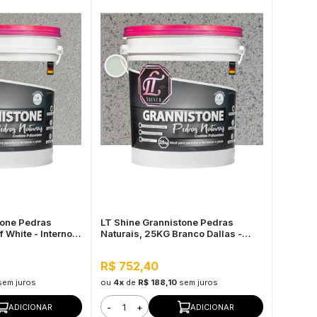
tone Pedras
LT Shine Grannistone Pedras
 White - Interno e
Naturais, 25KG Branco Dallas -
ara Uso
Interno e Externo, Pronto para Uso
R$ 752,40
sem juros
ou
4x
de
R$ 188,10
sem juros
-
+
ADICIONAR
ADICIONAR