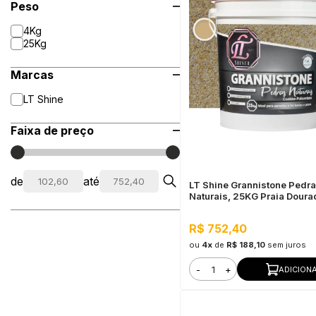
Peso
4Kg
25Kg
Marcas
LT Shine
Faixa de preço
de
até
LT Shine Grannistone Pedr
Naturais, 25KG Praia Doura
Interno e Externo, Pronto pa
R$ 752,40
ou
4x
de
R$ 188,10
sem juros
-
+
ADICION