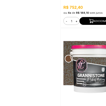
Interno e Externo, Pronto pa
R$ 752,40
ou
4x
de
R$ 188,10
sem juros
-
+
ADICION