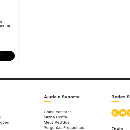
as
sília -
ra Uso
AR
Ajuda e Suporte
Redes S
Como comprar
s
Minha Conta
uções
Meus Pedidos
Perguntas Frequentes
Envio