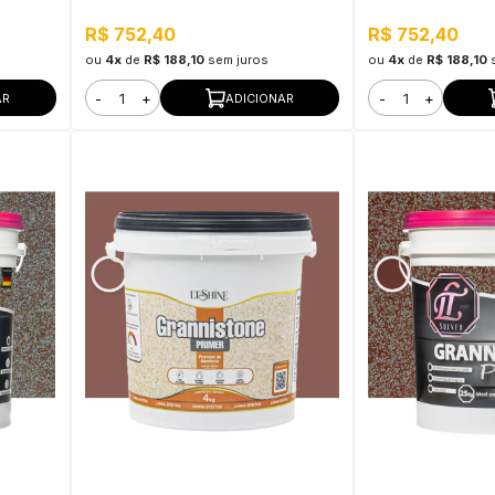
ra Uso
Interno e Externo, Pronto para Uso
e Externo, Pronto
R$ 752,40
R$ 752,40
ou
4x
de
R$ 188,10
sem juros
ou
4x
de
R$ 188,10
-
+
-
+
AR
ADICIONAR