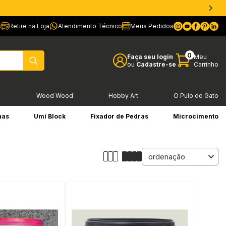
s
Retire na Loja
Atendimento Técnico
Meus Pedidos
0
Faça seu login
Meu
ou
Cadastre-se
Carrinho
l
Wood Wood
Hobby Art
O Pulo do Gato
has
Umi Block
Fixador de Pedras
Microcimento