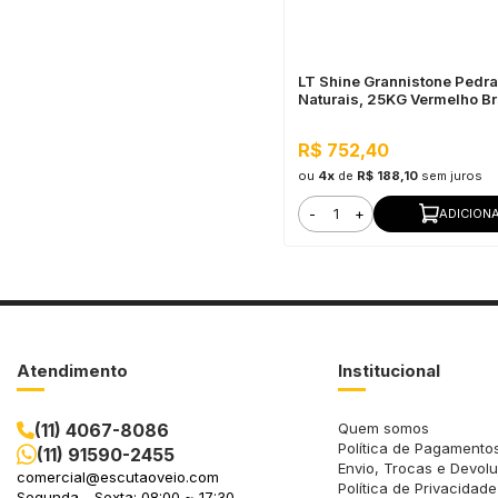
LT Shine Grannistone Pedr
Naturais, 25KG Vermelho Bra
Interno e Externo, Pronto pa
R$ 752,40
ou
4x
de
R$ 188,10
sem juros
-
+
ADICION
Atendimento
Institucional
(11) 4067-8086
Quem somos
Política de Pagamento
(11) 91590-2455
Envio, Trocas e Devol
comercial@escutaoveio.com
Política de Privacidade
Segunda - Sexta: 08:00 ~ 17:30