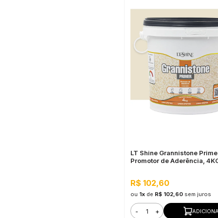
LT Shine Grannistone Prime
Promotor de Aderência, 4K
Pronto para Uso, Fácil Apli
R$ 102,60
ou
1x
de
R$ 102,60
sem juros
-
+
ADICION