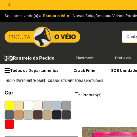
Seja bem-vindo(a) à
Escuta o Véio
- Novas Soluções para Velhos Probl
Rastreio do Pedido
Elastment
DryLevis
Todos os Departamentos
Crack Filler
SOS Umidad
INÍCIO
[VITRINE] [HOME] - GRANNISTONE PEDRAS NATURAIS
Cor
21 Produto(s)