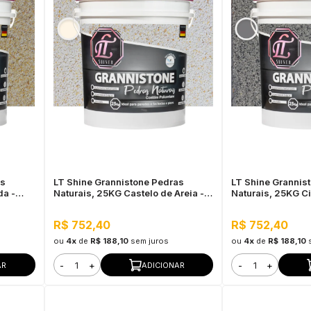
as
LT Shine Grannistone Pedras
LT Shine Grannis
da -
Naturais, 25KG Castelo de Areia -
Naturais, 25KG C
ra Uso
Interno e Externo, Pronto para Uso
Interno e Externo,
R$ 752,40
R$ 752,40
ou
4x
de
R$ 188,10
sem juros
ou
4x
de
R$ 188,10
-
+
-
+
AR
ADICIONAR