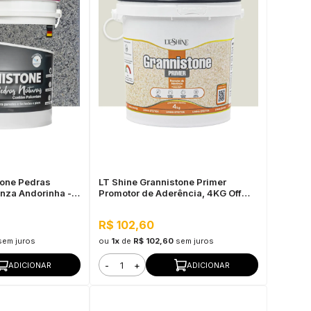
tone Pedras
LT Shine Grannistone Primer
inza Andorinha -
Promotor de Aderência, 4KG Off
 Pronto para Uso
White - Pronto para Uso, Fácil
Aplicação
R$ 102,60
sem juros
ou
1x
de
R$ 102,60
sem juros
-
+
ADICIONAR
ADICIONAR