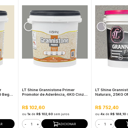
r
LT Shine Grannistone Primer
LT Shine Grannis
G Bege -
Promotor de Aderência, 4KG Cinza
Naturais, 25KG Off
cação
Claro - Pronto para Uso, Fácil
Externo, Pronto p
Aplicação
R$ 102,60
R$ 752,40
ou
1x
de
R$ 102,60
sem juros
ou
4x
de
R$ 188,10
-
+
-
+
AR
ADICIONAR