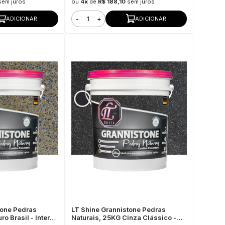
sem juros
ou
4x
de
R$ 188,10
sem juros
-
+
ADICIONAR
ADICIONAR
tone Pedras
LT Shine Grannistone Pedras
o Brasil - Interno
Naturais, 25KG Cinza Clássico -