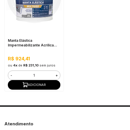
in Stone
toda a categoria
Manta Elástica
Impermeabilizante Acrílica
Acqua Zero 20KG Branco
R$ 924,41
ou
4x
de
R$ 231,10
sem juros
-
+
ADICIONAR
Atendimento