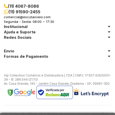
(11) 4067-8086
(11) 91590-2455
comercial@escutaoveio.com
Segunda - Sexta: 08:00 ~ 17:30
Institucional
Ajuda e Suporte
Redes Sociais
Envio
Formas de Pagamento
Vip Collection Comércio e Distribuidora LTDA | CNPJ: 17.507.426/0001-
39 - IE: 286.544.121.113
Av. Casa Grande, 140 - Jardim Casa Grande, Diadema - SP, 09961-350
As ofertas são válidas até o término de nossos estoques sem prévio