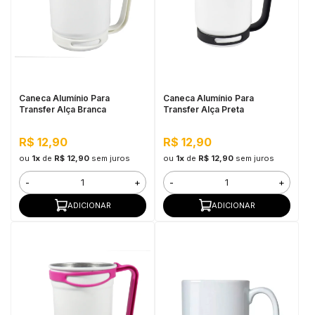
in Stone
toda a categoria
Caneca Alumínio Para
Caneca Alumínio Para
Transfer Alça Branca
Transfer Alça Preta
R$ 12,90
R$ 12,90
ou
1x
de
R$ 12,90
sem juros
ou
1x
de
R$ 12,90
sem juros
-
+
-
+
ADICIONAR
ADICIONAR