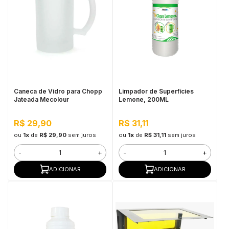
Caneca de Vidro para Chopp
Limpador de Superfícies
Jateada Mecolour
Lemone, 200ML
R$ 29,90
R$ 31,11
ou
1x
de
R$ 29,90
sem juros
ou
1x
de
R$ 31,11
sem juros
-
+
-
+
ADICIONAR
ADICIONAR