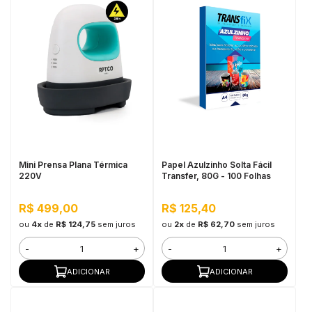
Mini Prensa Plana Térmica
Papel Azulzinho Solta Fácil
220V
Transfer, 80G - 100 Folhas
R$ 499,00
R$ 125,40
ou
4x
de
R$ 124,75
sem juros
ou
2x
de
R$ 62,70
sem juros
-
+
-
+
ADICIONAR
ADICIONAR