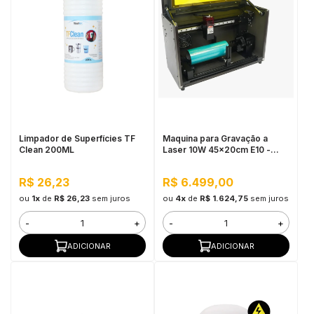
Limpador de Superfícies TF
Maquina para Gravação a
Clean 200ML
Laser 10W 45x20cm E10 -
Mecolour
R$ 26,23
R$ 6.499,00
ou
1x
de
R$ 26,23
sem juros
ou
4x
de
R$ 1.624,75
sem juros
-
+
-
+
ADICIONAR
ADICIONAR