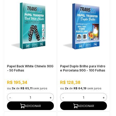
Papel Back White Chinelo 90G
Papel Duplo Brilho para Vidro
- 50 Folhas
e Porcelana 90G - 100 Folhas
R$ 195,34
R$ 128,38
ou
3x
de
R$ 65,11
sem juros
ou
2x
de
R$ 64,19
sem juros
-
+
-
+
ADICIONAR
ADICIONAR