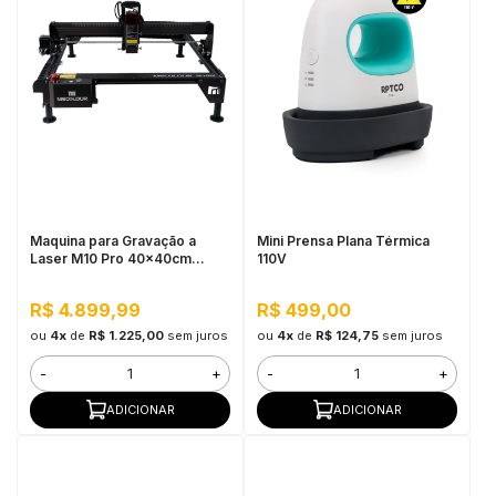
Maquina para Gravação a
Mini Prensa Plana Térmica
Laser M10 Pro 40x40cm
110V
Mecolour
R$ 4.899,99
R$ 499,00
ou
4x
de
R$ 1.225,00
sem juros
ou
4x
de
R$ 124,75
sem juros
-
+
-
+
ADICIONAR
ADICIONAR