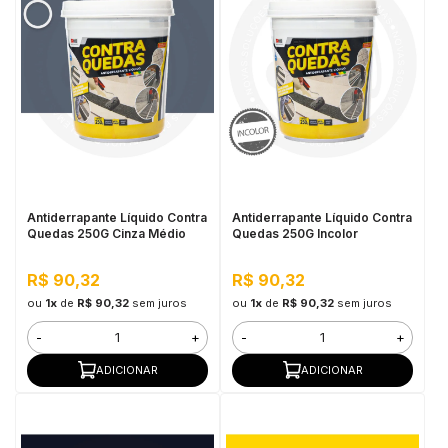
Antiderrapante Líquido Contra
Antiderrapante Líquido Contra
Quedas 250G Cinza Médio
Quedas 250G Incolor
R$ 90,32
R$ 90,32
ou
1x
de
R$ 90,32
sem juros
ou
1x
de
R$ 90,32
sem juros
-
+
-
+
ADICIONAR
ADICIONAR