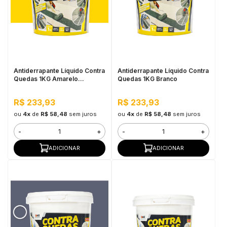
in Stone
toda a categoria
Antiderrapante Líquido Contra
Antiderrapante Líquido Contra
Quedas 1KG Amarelo
Quedas 1KG Branco
Demarcação
R$ 233,93
R$ 233,93
ou
4x
de
R$ 58,48
sem juros
ou
4x
de
R$ 58,48
sem juros
-
+
-
+
ADICIONAR
ADICIONAR