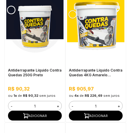
Antiderrapante Líquido Contra
Antiderrapante Líquido Contra
Quedas 250G Preto
Quedas 4KG Amarelo
Demarcação
R$ 90,32
R$ 905,97
ou
1x
de
R$ 90,32
sem juros
ou
4x
de
R$ 226,49
sem juros
-
+
-
+
ADICIONAR
ADICIONAR