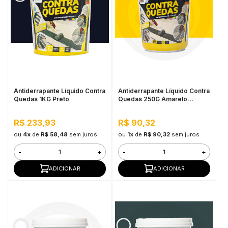
Antiderrapante Líquido Contra
Antiderrapante Líquido Contra
Quedas 1KG Preto
Quedas 250G Amarelo
Demarcação
R$ 233,93
R$ 90,32
ou
4x
de
R$ 58,48
sem juros
ou
1x
de
R$ 90,32
sem juros
-
+
-
+
ADICIONAR
ADICIONAR