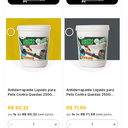
Antiderrapante Liquido para
Antiderrapante Liquido para
Pets Contra Quedas 250G
Pets Contra Quedas 250G
Amarelo Demarcação
Cinza Médio
R$ 90,32
R$ 71,99
ou
1x
de
R$ 90,32
sem juros
ou
1x
de
R$ 71,99
sem juros
-
+
-
+