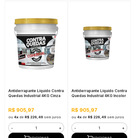
Antiderrapante Líquido Contra
Antiderrapante Líquido Contra
Quedas Industrial 4KG Cinza
Quedas Industrial 4KG Incolor
R$ 905,97
R$ 905,97
ou
4x
de
R$ 226,49
sem juros
ou
4x
de
R$ 226,49
sem juros
-
+
-
+
ADICIONAR
ADICIONAR