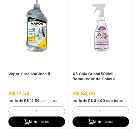
Vapor Care IvaClean 1L
Xô Cola Cristal 500ML -
Removedor de Colas e
Adesivos para Etiquetas,
Manchas e Resíduos Difíceis
R$ 12,54
R$ 84,90
ou
1x
de
R$ 12,54
sem juros
ou
1x
de
R$ 84,90
sem juros
-
+
-
+
ADICIONAR
ADICIONAR