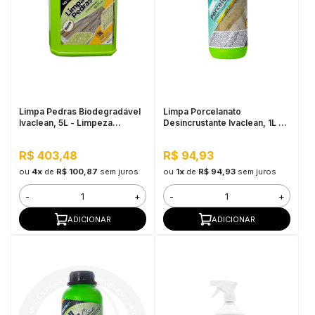
Limpa Pedras Biodegradável
Limpa Porcelanato
Ivaclean, 5L - Limpeza
Desincrustante Ivaclean, 1L -
Pesada, Baixo Odor
Limpeza Pesada, Alta
Perfomance
R$ 403,48
R$ 94,93
ou
4x
de
R$ 100,87
sem juros
ou
1x
de
R$ 94,93
sem juros
-
+
-
+
ADICIONAR
ADICIONAR