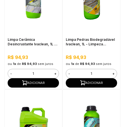
in Stone
toda a categoria
Limpa Cerâmica
Limpa Pedras Biodegradável
Desincrustante Ivaclean, 1L -
Ivaclean, 1L - Limpeza
Limpeza Pesada
Pesada, Baixo Odor
R$ 94,93
R$ 94,93
ou
1x
de
R$ 94,93
sem juros
ou
1x
de
R$ 94,93
sem juros
-
+
-
+
ADICIONAR
ADICIONAR