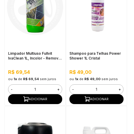
Limpador Multiuso Fullvit
Shampoo para Telhas Power
IvaClean 1L, Incolor - Remove
Shower 1L Cristal
Tintas, Limpa Vidros e Placas
Solares
R$ 69,54
R$ 49,00
ou
1x
de
R$ 69,54
sem juros
ou
1x
de
R$ 49,00
sem juros
-
+
-
+
ADICIONAR
ADICIONAR