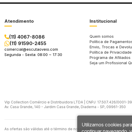
Atendimento
Institucional
(11) 4067-8086
Quem somos
Política de Pagamento
(11) 91590-2455
Envio, Trocas e Devol
comercial@escutaoveio.com
Política de Privacidade
Segunda - Sexta: 08:00 ~ 17:30
Programa de Afiliados
Seja um Profissional Q
Vip Collection Comércio e Distribuidora LTDA | CNPJ: 17.507.426/0001-39 -
Av. Casa Grande, 140 - Jardim Casa Grande, Diadema - SP, 09961-350
Utilizamos cookies para
As ofertas são válidas até o término de nossos estoques sem prévio avi
continuar navegando, 