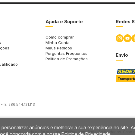
Ajuda e Suporte
Redes S
Como comprar
s
Minha Conta
uções
Meus Pedidos
Perguntas Frequentes
Envio
Política de Promoções
ualificado
 IE: 286.544.121.113
 personalizar anúncios e melhorar a sua experiência no site. A
so. As vendas ainda estão sujeitas à análise e confirmação de dados. Caso 
você concorda com a nossa
Política de Privacidade
.