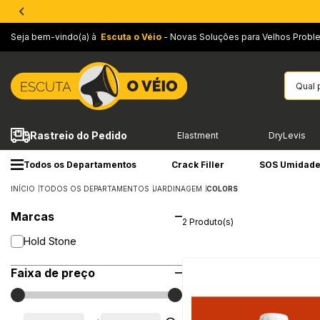
Seja bem-vindo(a) à
Escuta o Véio
- Novas Soluções para Velhos Probl
Rastreio do Pedido
Elastment
DryLevis
Todos os Departamentos
Crack Filler
SOS Umidad
INÍCIO
TODOS OS DEPARTAMENTOS
JARDINAGEM
COLORS
Marcas
2 Produto(s)
Hold Stone
Faixa de preço