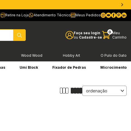
s
Retire na Loja
Atendimento Técnico
Meus Pedidos
0
Faça seu login
Meu
ou
Cadastre-se
Carrinho
l
Wood Wood
Hobby Art
O Pulo do Gato
has
Umi Block
Fixador de Pedras
Microcimento