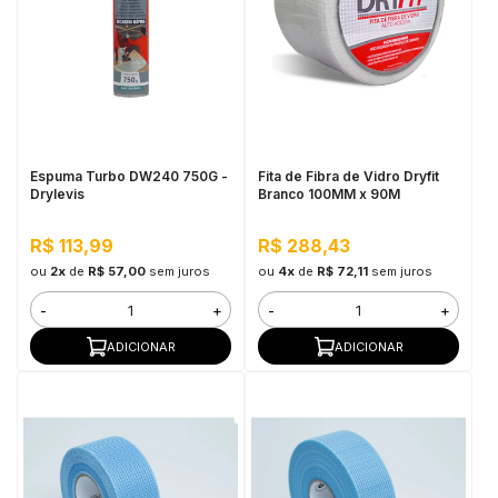
Espuma Turbo DW240 750G -
Fita de Fibra de Vidro Dryfit
Drylevis
Branco 100MM x 90M
R$ 113,99
R$ 288,43
ou
2x
de
R$ 57,00
sem juros
ou
4x
de
R$ 72,11
sem juros
-
+
-
+
ADICIONAR
ADICIONAR