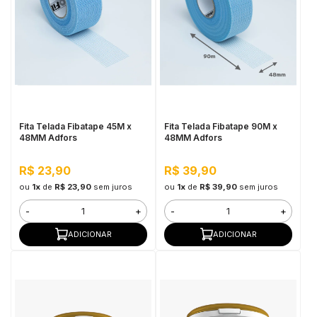
Fita Telada Fibatape 45M x
Fita Telada Fibatape 90M x
48MM Adfors
48MM Adfors
R$ 23,90
R$ 39,90
ou
1x
de
R$ 23,90
sem juros
ou
1x
de
R$ 39,90
sem juros
-
+
-
+
ADICIONAR
ADICIONAR