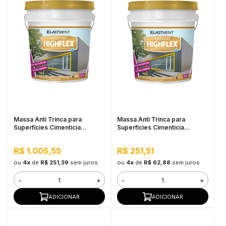
Massa Anti Trinca para
Massa Anti Trinca para
Superfícies Cimentícia
Superfícies Cimentícia
Highflex 18kg
Highflex 4kg
R$ 1.005,55
R$ 251,51
ou
4x
de
R$ 251,39
sem juros
ou
4x
de
R$ 62,88
sem juros
-
+
-
+
ADICIONAR
ADICIONAR