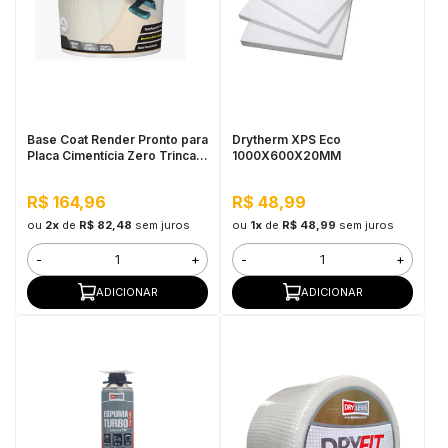
in Stone
toda a categoria
Base Coat Render Pronto para
Drytherm XPS Eco
Placa Cimentícia Zero Trinca
1000X600X20MM
5kg
R$ 164,96
R$ 48,99
ou
2x
de
R$ 82,48
sem juros
ou
1x
de
R$ 48,99
sem juros
-
+
-
+
ADICIONAR
ADICIONAR