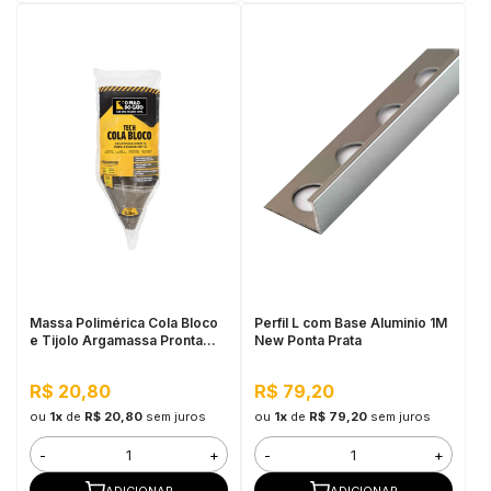
Massa Polimérica Cola Bloco
Perfil L com Base Aluminio 1M
e Tijolo Argamassa Pronta
New Ponta Prata
Para Assentamento Tech
2,5kg - Pulo do Gato
R$ 20,80
R$ 79,20
ou
1x
de
R$ 20,80
sem juros
ou
1x
de
R$ 79,20
sem juros
-
+
-
+
ADICIONAR
ADICIONAR