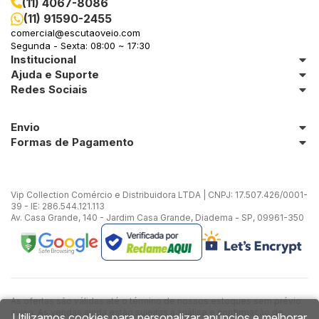
(11) 4067-8086
(11) 91590-2455
in Stone
comercial@escutaoveio.com
Segunda - Sexta: 08:00 ~ 17:30
Institucional
toda a categoria
Ajuda e Suporte
Redes Sociais
Envio
Formas de Pagamento
Vip Collection Comércio e Distribuidora LTDA | CNPJ: 17.507.426/0001-
39 - IE: 286.544.121.113
Av. Casa Grande, 140 - Jardim Casa Grande, Diadema - SP, 09961-350
As ofertas são válidas até o término de nossos estoques sem prévio
aviso. As vendas ainda estão sujeitas à análise e confirmação de
Utilizamos cookies para personalizar anúncios e melhorar