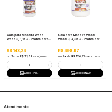
in Stone
toda a categoria
Cola para Madeira Wood
Cola para Madeira Wood
Wood 3, 1,1KG - Pronto para
Wood 3, 4,3KG - Pronto para
Uso, Ótimo Rendimento
Uso, Ótimo Rendimento
R$ 143,24
R$ 498,97
ou
2x
de
R$ 71,62
sem juros
ou
4x
de
R$ 124,74
sem juros
-
+
-
+
ADICIONAR
ADICIONAR
Atendimento