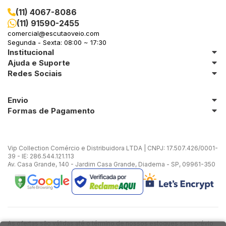
(11) 4067-8086
(11) 91590-2455
comercial@escutaoveio.com
Segunda - Sexta: 08:00 ~ 17:30
Institucional
Ajuda e Suporte
Redes Sociais
Envio
Formas de Pagamento
Vip Collection Comércio e Distribuidora LTDA | CNPJ: 17.507.426/0001-
39 - IE: 286.544.121.113
Av. Casa Grande, 140 - Jardim Casa Grande, Diadema - SP, 09961-350
As ofertas são válidas até o término de nossos estoques sem prévio