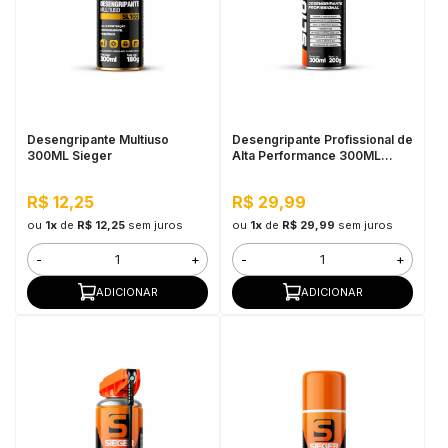
in Stone
toda a categoria
Desengripante Multiuso
Desengripante Profissional de
300ML Sieger
Alta Performance 300ML
Sieger
R$ 12,25
R$ 29,99
ou
1x
de
R$ 12,25
sem juros
ou
1x
de
R$ 29,99
sem juros
-
+
-
+
ADICIONAR
ADICIONAR