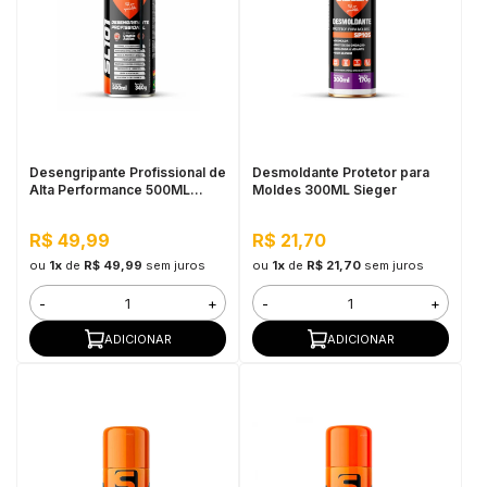
Desengripante Profissional de
Desmoldante Protetor para
Alta Performance 500ML
Moldes 300ML Sieger
Sieger
R$ 49,99
R$ 21,70
ou
1x
de
R$ 49,99
sem juros
ou
1x
de
R$ 21,70
sem juros
-
+
-
+
ADICIONAR
ADICIONAR