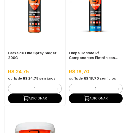
Graxa de Litio Spray Sieger
Limpa Contato P/
200G
Componentes Eletrônicos
Sieger 200G
R$ 24,75
R$ 18,70
ou
1x
de
R$ 24,75
sem juros
ou
1x
de
R$ 18,70
sem juros
-
+
-
+
ADICIONAR
ADICIONAR