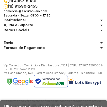
(11) 4067-8086
(11) 91590-2455
in Stone
comercial@escutaoveio.com
Segunda - Sexta: 08:00 ~ 17:30
Institucional
toda a categoria
Ajuda e Suporte
Redes Sociais
Envio
Formas de Pagamento
Vip Collection Comércio e Distribuidora LTDA | CNPJ: 17.507.426/0001-
39 - IE: 286.544.121.113
Av. Casa Grande, 140 - Jardim Casa Grande, Diadema - SP, 09961-350
As ofertas são válidas até o término de nossos estoques sem prévio
aviso. As vendas ainda estão sujeitas à análise e confirmação de
Utilizamos cookies para personalizar anúncios e melhorar