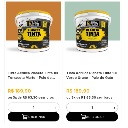
Tinta Acrílica Planeta Tinta 18L
Tinta Acrílica Planeta Tinta 18L
Terracota Marte - Pulo do
Verde Urano - Pulo do Gato
Gato
R$ 189,90
R$ 189,90
ou
3x
de
R$ 63,30
sem juros
ou
3x
de
R$ 63,30
sem juros
-
+
-
+
ADICIONAR
ADICIONAR