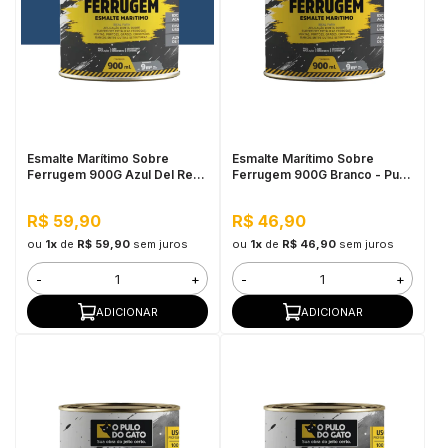
Esmalte Marítimo Sobre
Esmalte Marítimo Sobre
Ferrugem 900G Azul Del Rey
Ferrugem 900G Branco - Pulo
- Pulo do Gato
do Gato
R$ 59,90
R$ 46,90
ou
1x
de
R$ 59,90
sem juros
ou
1x
de
R$ 46,90
sem juros
-
+
-
+
ADICIONAR
ADICIONAR