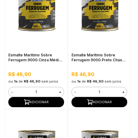
Esmalte Marítimo Sobre
Esmalte Marítimo Sobre
Ferrugem 900G Cinza Médio -
Ferrugem 900G Preto Chassis
Pulo do Gato
SB - Pulo do Gato
R$ 46,90
R$ 46,90
ou
1x
de
R$ 46,90
sem juros
ou
1x
de
R$ 46,90
sem juros
-
+
-
+
ADICIONAR
ADICIONAR