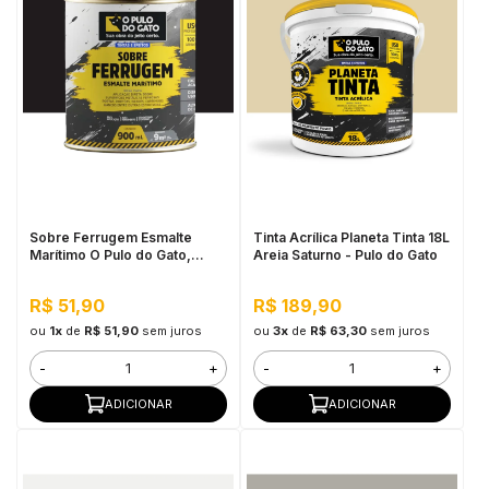
Sobre Ferrugem Esmalte
Tinta Acrílica Planeta Tinta 18L
Marítimo O Pulo do Gato,
Areia Saturno - Pulo do Gato
900G Preto - Uso Interno e
Externo
R$ 51,90
R$ 189,90
ou
1x
de
R$ 51,90
sem juros
ou
3x
de
R$ 63,30
sem juros
-
+
-
+
ADICIONAR
ADICIONAR