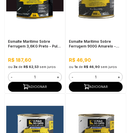
in Stone
toda a categoria
Esmalte Marítimo Sobre
Esmalte Marítimo Sobre
Ferrugem 3,6KG Preto - Pulo
Ferrugem 900G Amarelo -
do Gato
Pulo do Gato
R$ 187,60
R$ 46,90
ou
3x
de
R$ 62,53
sem juros
ou
1x
de
R$ 46,90
sem juros
-
+
-
+
ADICIONAR
ADICIONAR