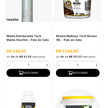
in Stone
toda a categoria
Manta Estruturante Tech
Resina Multiuso Tech Resina
Manta 1mx25m - Pulo do Gato
18L - Pulo do Gato
R$ 244,20
R$ 1.244,90
ou
4x
de
R$ 61,05
sem juros
ou
4x
de
R$ 311,22
sem juros
-
+
-
+
ADICIONAR
ADICIONAR