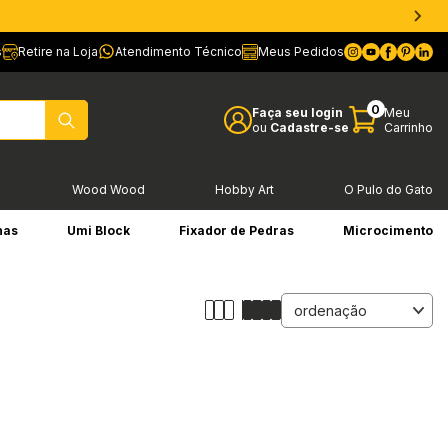
s
Retire na Loja
Atendimento Técnico
Meus Pedidos
0
Faça seu login
Meu
ou
Cadastre-se
Carrinho
l
Wood Wood
Hobby Art
O Pulo do Gato
has
Umi Block
Fixador de Pedras
Microcimento