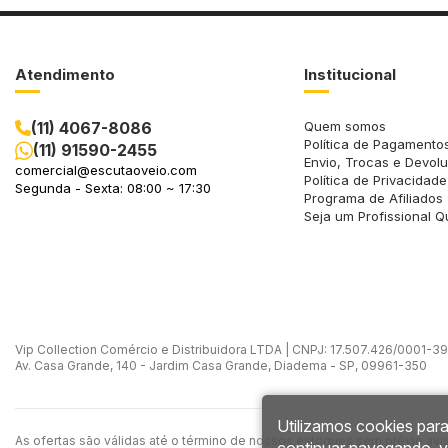
Atendimento
Institucional
(11) 4067-8086
Quem somos
Política de Pagamento
(11) 91590-2455
Envio, Trocas e Devol
comercial@escutaoveio.com
Política de Privacidade
Segunda - Sexta: 08:00 ~ 17:30
Programa de Afiliados
Seja um Profissional Q
Vip Collection Comércio e Distribuidora LTDA | CNPJ: 17.507.426/0001-39 -
Av. Casa Grande, 140 - Jardim Casa Grande, Diadema - SP, 09961-350
Utilizamos cookies para
As ofertas são válidas até o término de nossos estoques sem prévio avi