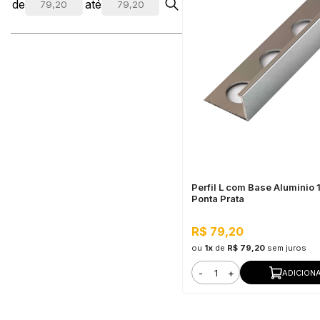
de
até
Perfil L com Base Aluminio
Ponta Prata
R$ 79,20
ou
1x
de
R$ 79,20
sem juros
-
+
ADICION