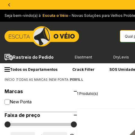
Seja bem-vindo(a) à
Escuta o Véio
- Novas Soluções para Velhos Probl
Rastreio do Pedido
Elastment
DryLevis
Todos os Departamentos
Crack Filler
SOS Umidad
INÍCIO
TODAS AS MARCAS
NEW PONTA
PERFIL L
Marcas
1 Produto(s)
New Ponta
Faixa de preço