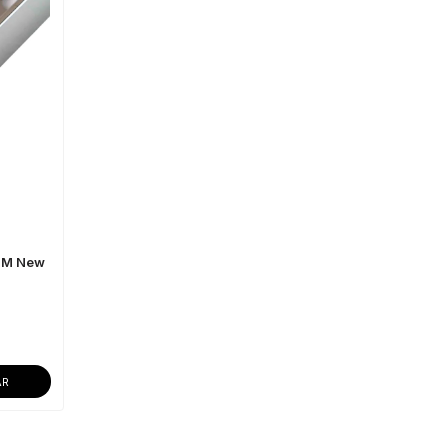
 1M New
AR