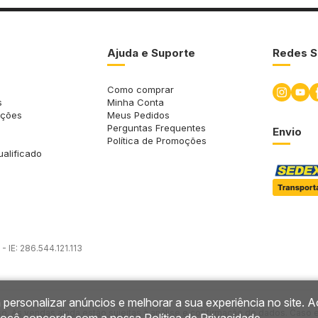
Ajuda e Suporte
Redes S
Como comprar
s
Minha Conta
uções
Meus Pedidos
Perguntas Frequentes
Envio
Política de Promoções
ualificado
 IE: 286.544.121.113
 personalizar anúncios e melhorar a sua experiência no site. A
so. As vendas ainda estão sujeitas à análise e confirmação de dados. Caso 