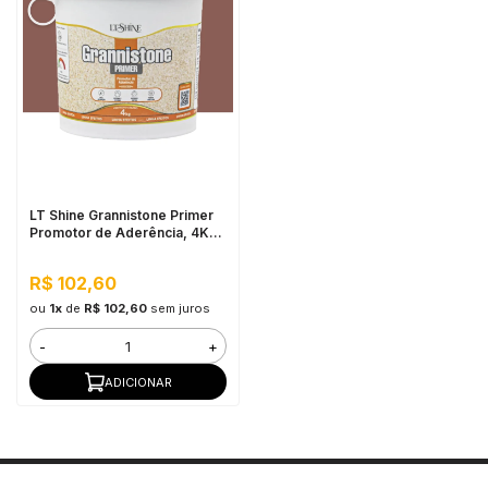
LT Shine Grannistone Primer
Promotor de Aderência, 4KG
Vermelho Blush - Pronto para
Uso, Fácil Aplicação
R$ 102,60
ou
1x
de
R$ 102,60
sem juros
-
+
ADICIONAR