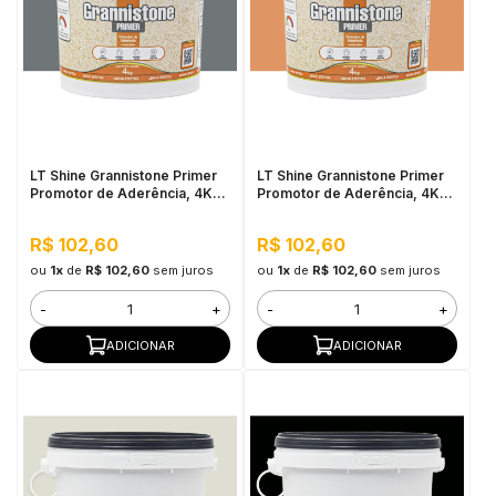
LT Shine Grannistone Primer
LT Shine Grannistone Primer
Promotor de Aderência, 4KG
Promotor de Aderência, 4KG
Cinza Escuro - Pronto para
Citrino - Pronto para Uso,
Uso, Fácil Aplicação
Fácil Aplicação
R$ 102,60
R$ 102,60
ou
1x
de
R$ 102,60
sem juros
ou
1x
de
R$ 102,60
sem juros
-
+
-
+
ADICIONAR
ADICIONAR