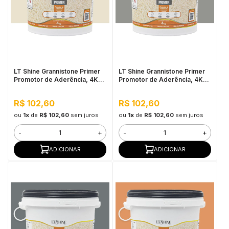
in Stone
toda a categoria
LT Shine Grannistone Primer
LT Shine Grannistone Primer
Promotor de Aderência, 4KG
Promotor de Aderência, 4KG
Bege - Pronto para Uso, Fácil
Cinza Claro - Pronto para Uso,
Aplicação
Fácil Aplicação
R$ 102,60
R$ 102,60
ou
1x
de
R$ 102,60
sem juros
ou
1x
de
R$ 102,60
sem juros
-
+
-
+
ADICIONAR
ADICIONAR