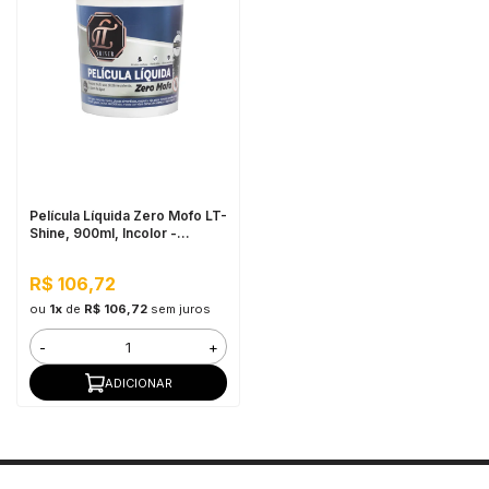
Película Líquida Zero Mofo LT-
Shine, 900ml, Incolor -
Antimofo, Alta Aderência e
Fácil Aplicação
R$ 106,72
ou
1x
de
R$ 106,72
sem juros
-
+
ADICIONAR