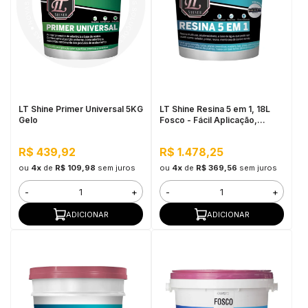
LT Shine Primer Universal 5KG
LT Shine Resina 5 em 1, 18L
Gelo
Fosco - Fácil Aplicação,
Produto Multifunção
R$ 439,92
R$ 1.478,25
ou
4x
de
R$ 109,98
sem juros
ou
4x
de
R$ 369,56
sem juros
-
+
-
+
ADICIONAR
ADICIONAR