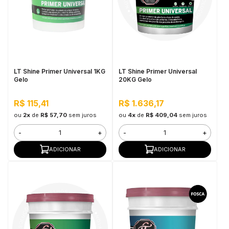
in Stone
toda a categoria
LT Shine Primer Universal 1KG
LT Shine Primer Universal
Gelo
20KG Gelo
R$ 115,41
R$ 1.636,17
ou
2x
de
R$ 57,70
sem juros
ou
4x
de
R$ 409,04
sem juros
-
+
-
+
ADICIONAR
ADICIONAR