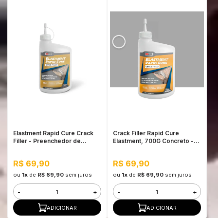
Elastment Rapid Cure Crack
Crack Filler Rapid Cure
Filler - Preenchedor de
Elastment, 700G Concreto -
Trincas de Concreto em Pó
Preenchedor de Trincas de
700G Branco
Concreto em Pó
R$ 69,90
R$ 69,90
ou
1x
de
R$ 69,90
sem juros
ou
1x
de
R$ 69,90
sem juros
-
+
-
+
ADICIONAR
ADICIONAR