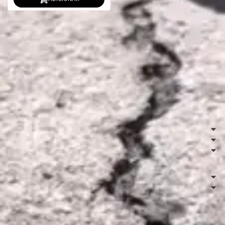
Atendimento
(11) 4067-8086
(11) 91590-2455
comercial@escutaoveio.com
Segunda - Sexta: 08:00 ~ 17:30
Institucional
Ajuda e Suporte
Redes Sociais
Envio
Formas de Pagamento
Vip Collection Comércio e Distribuidora LTDA | CNPJ: 17.507.426/0001-