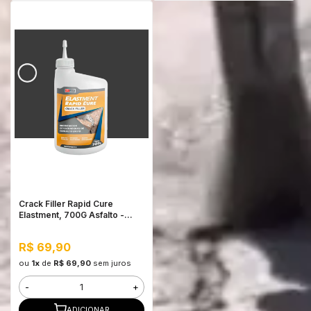
Crack Filler Rapid Cure
Elastment, 700G Asfalto -
Preenchedor de Trincas de
Concreto em Pó
R$ 69,90
ou
1x
de
R$ 69,90
sem juros
-
+
ADICIONAR