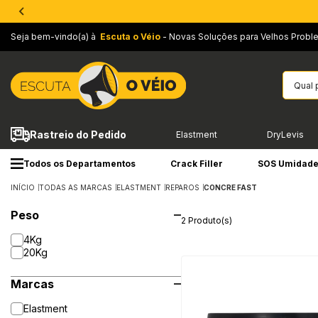
Seja bem-vindo(a) à
Escuta o Véio
- Novas Soluções para Velhos Probl
Rastreio do Pedido
Elastment
DryLevis
Todos os Departamentos
Crack Filler
SOS Umidad
INÍCIO
TODAS AS MARCAS
ELASTMENT
REPAROS
CONCRE FAST
Peso
2 Produto(s)
4Kg
20Kg
Marcas
Elastment