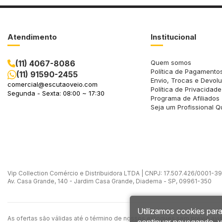
Atendimento
Institucional
(11) 4067-8086
Quem somos
Política de Pagamento
(11) 91590-2455
Envio, Trocas e Devol
comercial@escutaoveio.com
Política de Privacidade
Segunda - Sexta: 08:00 ~ 17:30
Programa de Afiliados
Seja um Profissional Q
Vip Collection Comércio e Distribuidora LTDA | CNPJ: 17.507.426/0001-39 -
Av. Casa Grande, 140 - Jardim Casa Grande, Diadema - SP, 09961-350
Utilizamos cookies para
As ofertas são válidas até o término de nossos estoques sem prévio avi