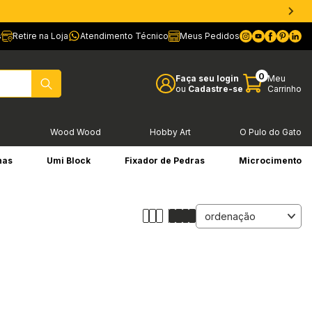
s
Retire na Loja
Atendimento Técnico
Meus Pedidos
0
Faça seu login
Meu
ou
Cadastre-se
Carrinho
l
Wood Wood
Hobby Art
O Pulo do Gato
has
Umi Block
Fixador de Pedras
Microcimento