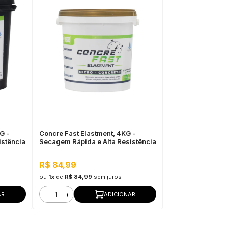
G -
Concre Fast Elastment, 4KG -
istência
Secagem Rápida e Alta Resistência
R$ 84,99
ou
1x
de
R$ 84,99
sem juros
-
+
AR
ADICIONAR