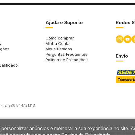
Ajuda e Suporte
Redes S
Como comprar
s
Minha Conta
uções
Meus Pedidos
Perguntas Frequentes
Envio
Política de Promoções
ualificado
 IE: 286.544.121.113
 personalizar anúncios e melhorar a sua experiência no site. A
so. As vendas ainda estão sujeitas à análise e confirmação de dados. Caso 