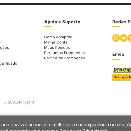
Ajuda e Suporte
Redes S
Como comprar
s
Minha Conta
uções
Meus Pedidos
Perguntas Frequentes
Envio
Política de Promoções
ualificado
 IE: 286.544.121.113
 personalizar anúncios e melhorar a sua experiência no site. A
so. As vendas ainda estão sujeitas à análise e confirmação de dados. Caso 