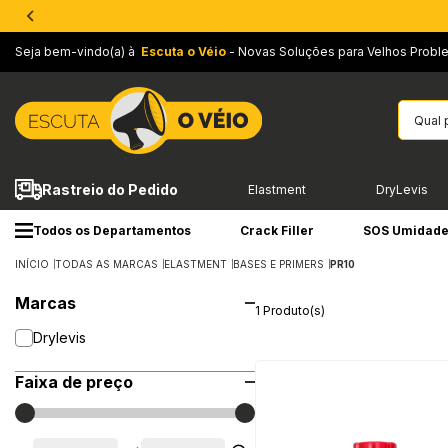
Seja bem-vindo(a) à
Escuta o Véio
- Novas Soluções para Velhos Probl
Rastreio do Pedido
Elastment
DryLevis
Todos os Departamentos
Crack Filler
SOS Umidad
INÍCIO
TODAS AS MARCAS
ELASTMENT
BASES E PRIMERS
PR10
Marcas
1 Produto(s)
Drylevis
Faixa de preço