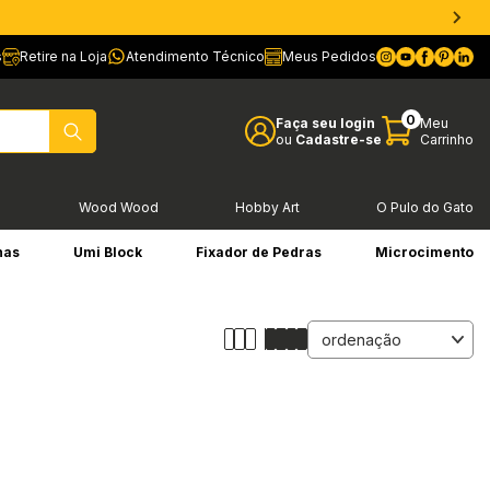
s
Retire na Loja
Atendimento Técnico
Meus Pedidos
0
Faça seu login
Meu
ou
Cadastre-se
Carrinho
l
Wood Wood
Hobby Art
O Pulo do Gato
has
Umi Block
Fixador de Pedras
Microcimento