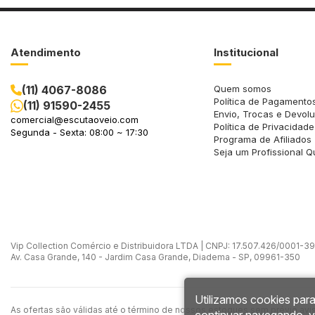
Atendimento
Institucional
(11) 4067-8086
Quem somos
Política de Pagamento
(11) 91590-2455
Envio, Trocas e Devol
comercial@escutaoveio.com
Política de Privacidade
Segunda - Sexta: 08:00 ~ 17:30
Programa de Afiliados
Seja um Profissional Q
Vip Collection Comércio e Distribuidora LTDA | CNPJ: 17.507.426/0001-39 -
Av. Casa Grande, 140 - Jardim Casa Grande, Diadema - SP, 09961-350
Utilizamos cookies para
As ofertas são válidas até o término de nossos estoques sem prévio avi