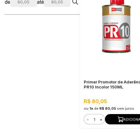
de
até
Primer Promotor de Aderên
PR10 Incolor 150ML
R$ 80,05
ou
1x
de
R$ 80,05
sem juros
-
+
ADICION